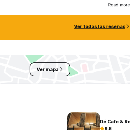
er. Homey hostel is only 2 streets away but is louder. (Ear plugs
Read more
due to the night market etc. Suky did everything she could to
 will always remember Ipoh! Lol
Ver todas las reseñas
Ver mapa
Dé Cafe & R
9.6