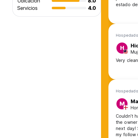
Ubicación
8.0
estado del
Servicios
4.0
correctas.
Hospedado 
Hi
H
Muj
Very clean
Hospedado
Ma
M
Hom
Couldn’t h
the owner
next day! 
my follow