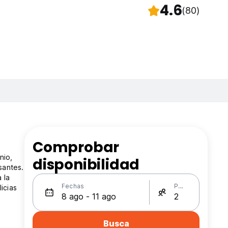
4.6
(80)
Comprobar
nio,
disponibilidad
santes.
 la
Fechas
Personas
icias
Busca