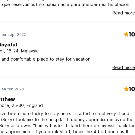
 que reservamos) no había nadie para atendernos. Instalaciones
Read more
10
en sept 2022
dayatul
er, 18-24, Malaysia
 and comfortable place to stay for vacation
Read more
10
 en feb 2020
tthew
bre, 25-30, England
ave been more lucky to stay here. I started to feel very ill and
 (Suky) took me to the hospital. I had my appendix removed the
Suky also owns “homey hostel” I stand there on my visit back for
 up appointment. If you book vLoft, book the 4 bed dorm as they