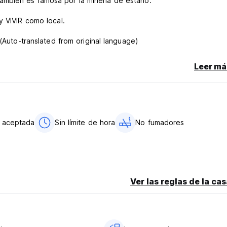
mbién es famosa por la minería de estaño.
y VIVIR como local.
 (Auto-translated from original language)
Leer má
o aceptada
Sin límite de hora
No fumadores
Ver las reglas de la ca