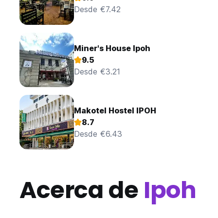
Desde €7.42
Miner's House Ipoh
9.5
Desde €3.21
Makotel Hostel IPOH
8.7
Desde €6.43
Acerca de
Ipoh