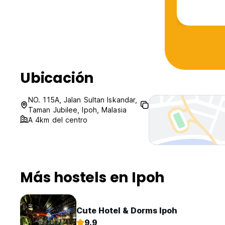
ac is bett
provided) 
help me. I
Ubicación
NO. 115A, Jalan Sultan Iskandar,
Taman Jubilee, Ipoh, Malasia
A 4km del centro
Más hostels en Ipoh
Cute Hotel & Dorms Ipoh
9.9