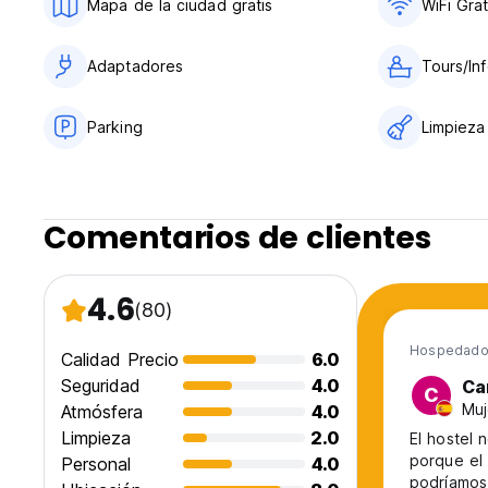
Mapa de la ciudad gratis
WiFi Grat
Adaptadores
Tours/Inf
Parking
Limpieza
Comentarios de clientes
4.6
(80)
Hospedado 
Calidad Precio
6.0
Seguridad
4.0
Ca
C
Muj
Atmósfera
4.0
Limpieza
2.0
El hostel 
porque el 
Personal
4.0
podríamos 