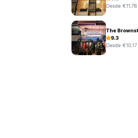
Desde €11.78
The Brownst
9.3
Desde €10.17