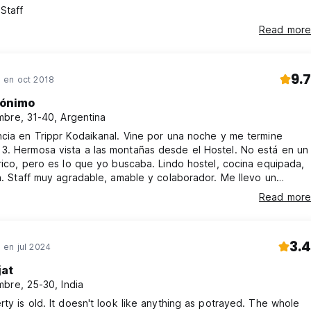
Staff
Read more
9.7
en oct 2018
ónimo
bre, 31-40, Argentina
cia en Trippr Kodaikanal. Vine por una noche y me termine
l. No está en un
rico, pero es lo que yo buscaba. Lindo hostel, cocina equipada,
e llevo un
ecuerdo de acá. Gran lugar.
Read more
3.4
en jul 2024
jat
bre, 25-30, India
ty is old. It doesn't look like anything as potrayed. The whole