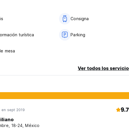
bles en cada dormitorio, sin embargo, el albergue no será respons
 de la propiedad.
is
Consigna
Es posible que debamos comunicarse con usted para reconfirmar
ormación turística
Parking
de mesa
Ver todos los servicio
9.7
en sept 2019
iliano
bre, 18-24, México