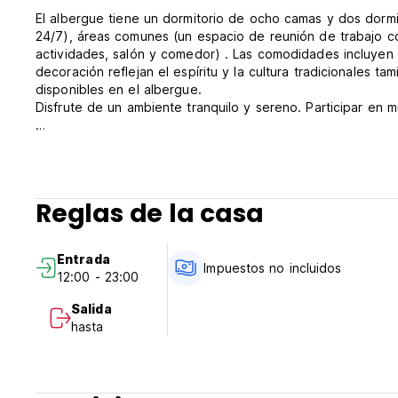
El albergue tiene un dormitorio de ocho camas y dos dorm
24/7), áreas comunes (un espacio de reunión de trabajo co
actividades, salón y comedor) . Las comodidades incluyen W
decoración reflejan el espíritu y la cultura tradicionales tam
disponibles en el albergue.
Disfrute de un ambiente tranquilo y sereno. Participar e
*** Políticas y condiciones de propiedad:
1. Política de cancelación: 7 días antes de la llegada.
2. Visite de 12:00 a 23:00.
Reglas de la casa
3. Echa un vistazo antes de las 10:00 a.m.
4. Requerido para realizar un pago del 100% en el momento
reservado.
Entrada
5. Horario de trabajo de recepción: 24 horas.
Impuestos no incluidos
12:00 - 23:00
6. Restricción de edad (más de 18 años).
7. La despensa y otros cargos están en el lugar basados ​​e
Salida
8. Desayuno no incluido.
hasta
9. En el caso de un grupo de 4 o más, se le asignaría difer
9. Lleve una tarjeta de identificación con foto de Govt vál
identificación válida)
10. Los residentes locales/invitados que llevan una identifi