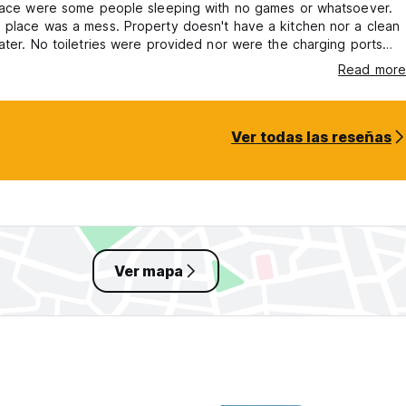
space were some people sleeping with no games or whatsoever.
 place was a mess. Property doesn't have a kitchen nor a clean
ater. No toiletries were provided nor were the charging ports
roperty is very small i.e. a building with 3 floors and a small lawn.
Read more
iews nearby. Won't recommend for any female solo travellers.
Ver todas las reseñas
Ver mapa