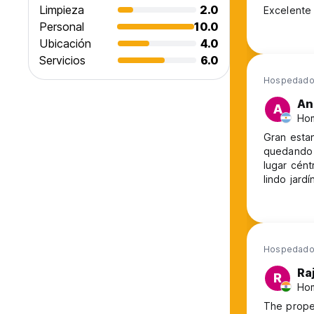
Limpieza
2.0
Excelente 
Personal
10.0
Ubicación
4.0
Servicios
6.0
Hospedado 
An
A
Hom
Gran estan
quedando 3. Hermosa vista a las montañas desde el Hoste
lugar cént
lindo jardín. Staff muy agradable, amable y colaborador. M
hermoso r
Hospedado 
Ra
R
Hom
The proper