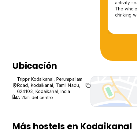
activity 
The whole
drinking w
working. P
No good v
Ubicación
Trippr Kodaikanal, Perumpallam
Road, Kodaikanal, Tamil Nadu,
624103, Kodaikanal, India
A 2km del centro
Más hostels en Kodaikanal