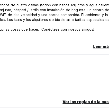
itorios de cuatro camas (todos con baños adjuntos y agua calien
njunto, césped / jardín con instalación de hoguera, un centro d
iFi de alta velocidad y una cocina compartida. El ambiente y la
iles. Los taxis y los alquileres de bicicletas a tarifas especiales e
n muchas cosas que hacer. ¡Conéctese con nuevos amigos!
Leer má
 de la reserva en sí. Consulte el correo electrónico una vez
n el uso. (incluye calentadores de habitación y fogata)
entes salas de dormitorios.
ida para verificar la reserva. (La tarjeta PAN no se acepta como u
Ver las reglas de la ca
cación local no podrían registrarse.