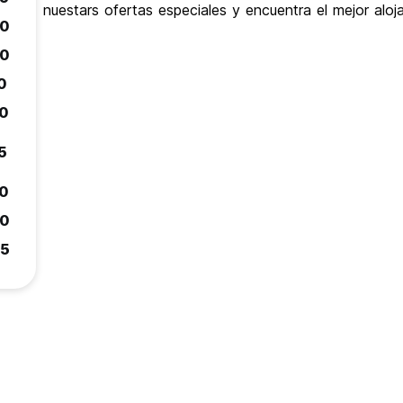
nuestars ofertas especiales y encuentra el mejor alo
.0
.0
0
.0
5
.0
.0
.5