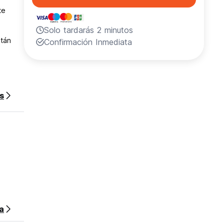
te
e
Solo tardarás 2 minutos
stán
Confirmación Inmediata
s
na
sa