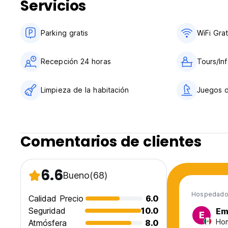
Servicios
11. Los casilleros para sus objetos de valor están disponi
de ningún equipaje perdido/robado/dañado.
12. Los invitados no residentes no están permitidos dentro
Parking gratis
WiFi Grat
Deje su número de teléfono después de hacer la reserva. 
hora de llegada. (Auto-translated from original language)
Recepción 24 horas
Tours/Inf
Limpieza de la habitación
Juegos 
Comentarios de clientes
6.6
Bueno
(68)
Hospedado 
Calidad Precio
6.0
Seguridad
10.0
Em
E
Hom
Atmósfera
8.0