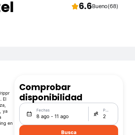
el
6.6
Bueno
(68)
Comprobar
rippr
disponibilidad
. El
za,
Fechas
Personas
, ya
a
ing en
Busca