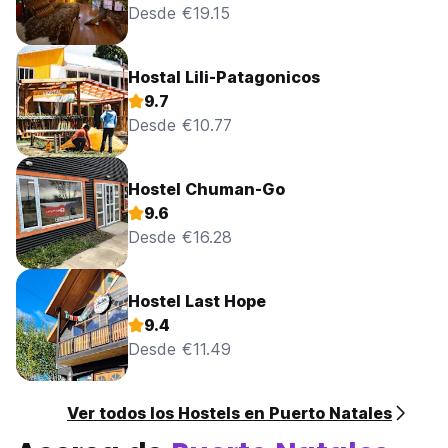
Desde €19.15
Hostal Lili-Patagonicos
9.7
Desde €10.77
Hostel Chuman-Go
9.6
Desde €16.28
Hostel Last Hope
9.4
Desde €11.49
Ver todos los Hostels en Puerto Natales