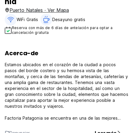
nia
Puerto Natales · Ver Mapa
WiFi Gratis
Desayuno gratis
Reserva con más de 6 días de antelación para optar a
cancelación gratuita
Acerca-de
Estamos ubicados en el corazón de la ciudad a pocos
pasos del borde costero y su hermosa vista de las
montañas, y cerca de las tiendas de artesanías, cafeterías y
una amplia gama de restaurantes. Tenemos una vasta
experiencia en el sector de la hospitalidad, así como un
gran conocimiento sobre la ciudad, elementos que hacemos
capitalizar para aportar la mejor experiencia posible a
nuestros invitados y viajeros.
Factoria Patagonia se encuentra en una de las mejores
áreas de la ciudad, cerca de algunos de los mejores puntos
de referencia turísticos y los puntos de referencia más
Denunciar