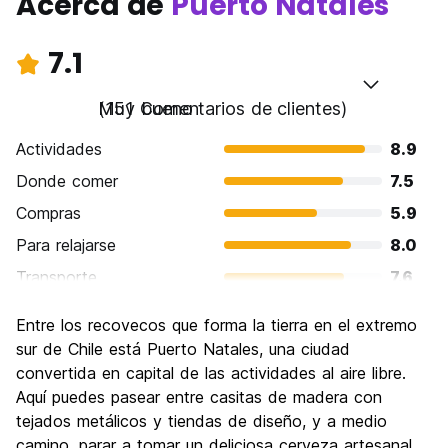
Acerca de
Puerto Natales
7.1
Muy bueno
(151 Comentarios de clientes)
Actividades
8.9
Donde comer
7.5
Compras
5.9
Para relajarse
8.0
Transporte
7.6
Visita de lugares de interés
7.5
Entre los recovecos que forma la tierra en el extremo
Cultura
6.0
sur de Chile está Puerto Natales, una ciudad
Fiesta
convertida en capital de las actividades al aire libre.
5.5
Aquí puedes pasear entre casitas de madera con
Calidad Precio
7.2
tejados metálicos y tiendas de diseño, y a medio
camino, parar a tomar un deliciosa cerveza artesanal.