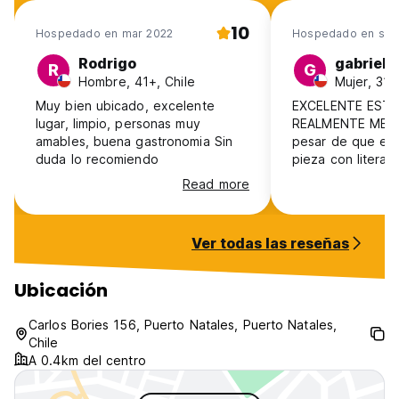
10
Hospedado en mar 2022
Hospedado en sep
Rodrigo
gabriela
R
G
Hombre, 41+, Chile
Mujer, 31-
Muy bien ubicado, excelente
EXCELENTE ESTAD
lugar, limpio, personas muy
REALMENTE ME E
amables, buena gastronomia Sin
pesar de que es
duda lo recomiendo
pieza con litera 
compartido, las 
Read more
cómodas, descan
bien! lo cual era
porque ibamos a 
Ver todas las reseñas
además los baño
limpios, casi com
ocuparas sólo tu.
Ubicación
atento en todo ,
pasaron, quiero vo
Carlos Bories 156, Puerto Natales, Puerto Natales,
próximo año a la
Chile
todas formas volv
A 0.4km del centro
hotel, para proba
que estaba cerra