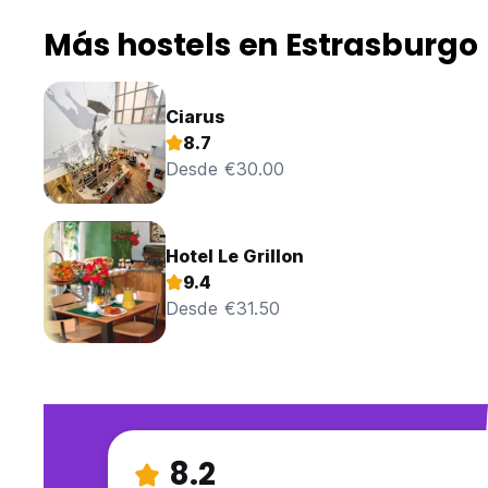
Más hostels en Estrasburgo
Ciarus
8.7
Desde €30.00
Hotel Le Grillon
9.4
Desde €31.50
8.2