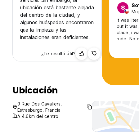
servicial. Sin embargo, la
So
ubicación está bastante alejada
S
Muj
del centro de la ciudad, y
It was lite
algunos huéspedes encontraron
but it was
que la limpieza y las
place, i w
instalaciones eran deficientes.
rude. No c
12 person 
and im pre
¿Te resultó útil?
didnt let
Ubicación
9 Rue Des Cavaliers,
Estrasburgo, Francia
A 4.6km del centro