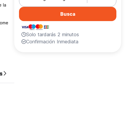
e la
Busca
 tome
Solo tardarás 2 minutos
Confirmación Inmediata
s