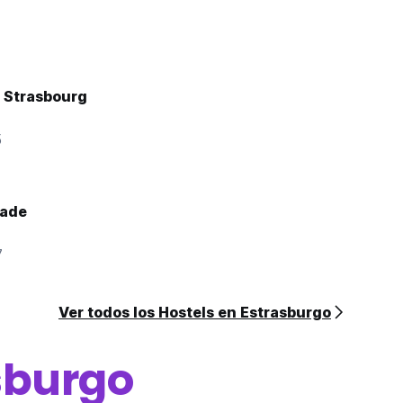
- Strasbourg
5
nade
7
Ver todos los Hostels en Estrasburgo
sburgo