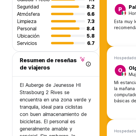
Seguridad
8.2
Pa
P
Hom
Atmósfera
6.6
Limpieza
7.3
Esta muy l
recomenda
Personal
8.4
Ubicación
5.8
Servicios
6.7
Hospedado 
Resumen de reseñas
de viajeros
Ol
O
Muj
​Mi estanc
El Auberge de Jeunesse HI
la mañana 
Strasbourg 2 Rives se
computador
encuentra en una zona verde y
básicas d
tranquila, ideal para ciclistas
lleno de t
personal n
con buen almacenamiento de
higiene es
bicicletas. El personal es
recomiend
generalmente amable y
Hospedado 