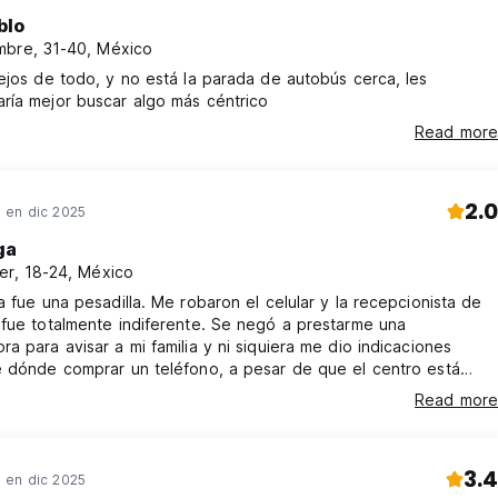
blo
bre, 31-40, México
ejos de todo, y no está la parada de autobús cerca, les
ría mejor buscar algo más céntrico
Read more
2.0
en dic 2025
ga
er, 18-24, México
ia fue una pesadilla. Me robaron el celular y la recepcionista de
fue totalmente indiferente. Se negó a prestarme una
a para avisar a mi familia y ni siquiera me dio indicaciones
e dónde comprar un teléfono, a pesar de que el centro está
iendas. Tuve que ser auxiliada por otras huéspedes porque el
Read more
o tiene el mínimo sentido de ayuda al turista. Sumado a esto, la
 terrible: encontré una bola de cabello en mi cama. No lo
3.4
en dic 2025