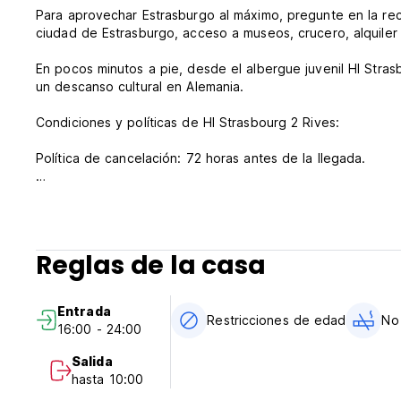
Para aprovechar Estrasburgo al máximo, pregunte en la rec
ciudad de Estrasburgo, acceso a museos, crucero, alquiler d
En pocos minutos a pie, desde el albergue juvenil HI Stra
un descanso cultural en Alemania.
Condiciones y políticas de HI Strasbourg 2 Rives:
Política de cancelación: 72 horas antes de la llegada.
Check-in de 3:45 p.m. a 11:30 p.m.
Salida de 7:00 a.m. a 10:00 a.m.
Pago a la llegada en efectivo, tarjetas de crédito.
Reglas de la casa
Impuestos no incluidos: impuesto turístico: 0,55 EUR por p
Entrada
Desayuno incluido.
Restricciones de edad
No
16:00 - 24:00
General:
Salida
No hay toque de queda.
hasta 10:00
Apto para niños.