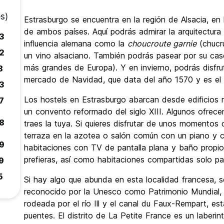
s)
Estrasburgo se encuentra en la región de Alsacia, en 
de ambos países. Aquí podrás admirar la arquitectura
3
influencia alemana como la
choucroute garnie
(chucr
2
un vino alsaciano. También podrás pasear por su cas
más grandes de Europa). Y en invierno, podrás disfrut
8
mercado de Navidad, que data del año 1570 y es el 
3
Los hostels en Estrasburgo abarcan desde edificios 
7
un convento reformado del siglo XIII. Algunos ofrecen 
8
traes la tuya. Si quieres disfrutar de unos momentos
terraza en la azotea o salón común con un piano y
9
habitaciones con TV de pantalla plana y baño propio
prefieras, así como habitaciones compartidas solo p
9
5
Si hay algo que abunda en esta localidad francesa, so
reconocido por la Unesco como Patrimonio Mundial, se
rodeada por el río Ill y el canal du Faux-Rempart, es
puentes. El distrito de La Petite France es un laberi