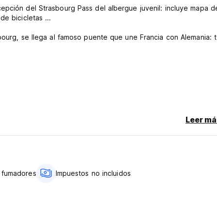
epción del Strasbourg Pass del albergue juvenil: incluye mapa d
e bicicletas ...
sbourg, se llega al famoso puente que une Francia con Alemania:
Leer má
ersona y noche.
 fumadores
Impuestos no incluidos