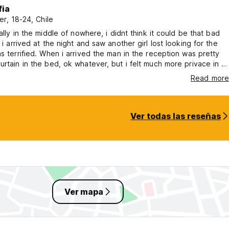
fia
er, 18-24, Chile
rally in the middle of nowhere, i didnt think it could be that bad
, i arrived at the night and saw another girl lost looking for the
as terrified. When i arrived the man in the reception was pretty
urtain in the bed, ok whatever, but i felt much more privace in a
room in madrid cheaper than this than in a 4 person room here,
Read more
tty sure i shared with a homeless lady, she was also rude, they
 me change rooms.
Ver todas las reseñas
Ver mapa