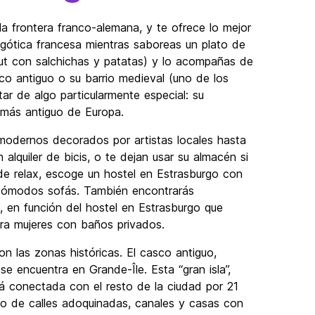
la frontera franco-alemana, y te ofrece lo mejor
 gótica francesa mientras saboreas un plato de
ut con salchichas y patatas) y lo acompañas de
co antiguo o su barrio medieval (uno de los
ar de algo particularmente especial: su
más antiguo de Europa.
modernos decorados por artistas locales hasta
alquiler de bicis, o te dejan usar su almacén si
 de relax, escoge un hostel en Estrasburgo con
 cómodos sofás. También encontrarás
, en función del hostel en Estrasburgo que
ara mujeres con baños privados.
n las zonas históricas. El casco antiguo,
 encuentra en Grande-Île. Esta “gran isla”,
tá conectada con el resto de la ciudad por 21
nto de calles adoquinadas, canales y casas con