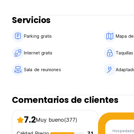
No fumador.
Es necesario registrarse en la asociación HIFrance para ac
Servicios
Parking gratis
Mapa de 
Internet gratis
Taquilla
Sala de reuniones
Adaptad
Comentarios de clientes
7.2
Muy bueno
(377)
Hospedado 
Calidad Precio
7.1