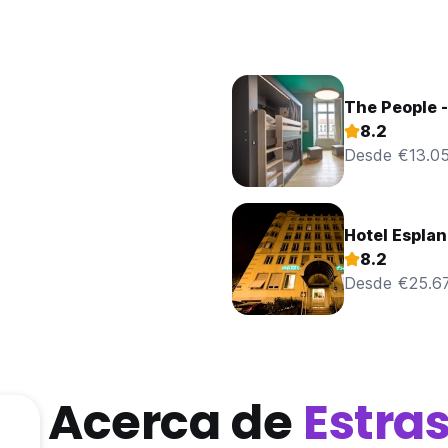
The People 
8.2
Desde €13.0
Hotel Espla
8.2
Desde €25.6
Acerca de
Estra