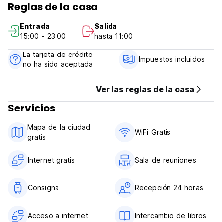
Reglas de la casa
para comer, estudiar o descansar. Todo eso nos hace el
mejor lugar para personas que buscan seguro, privado,
Entrada
Salida
pero más barato que el alojamiento en hoteles.
15:00 - 23:00
hasta 11:00
Las políticas y condiciones de Kapsula Hostel:
La tarjeta de crédito
Impuestos incluidos
no ha sido aceptada
Política de cancelación: un día antes de la llegada.
Llegada a partir de 15:00.
Ver las reglas de la casa
Salida antes de 11:00.
Servicios
Recepción 24 horas.
Mapa de la ciudad
Pago en el momento de llegada por cash, tarjetas de
WiFi Gratis
gratis
crédito, tarjetas de débito. El hostal puede autorizar su
tarjeta antes de su llegada.
Internet gratis
Sala de reuniones
Incluido el IVA.
Desayuno no incluido.
Consigna
Recepción 24 horas
No fumador.
No hay cierre de horario.
Acceso a internet
Intercambio de libros
Hay una zona de silencio en la cápsula. (Auto-translated