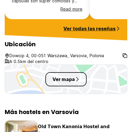
cápsulas son súper cómodas y
muy seguras. Volvería 100%. Hay
Read more
mucha privacidad y las camas son
cómodas.
Ver todas las reseñas
Ubicación
Dowcip 4, 00-051 Warszawa, Varsovia, Polonia
A 0.5km del centro
Ver mapa
Más hostels en Varsovia
Old Town Kanonia Hostel and