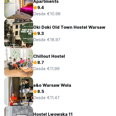
Apartments
9.4
Desde €10.98
Oki Doki Old Town Hostel Warsaw
9.3
Desde €18.97
Chillout Hostel
8.7
Desde €11.99
a&o Warsaw Wola
8.5
Desde €11.47
Hostel Lwowska 11