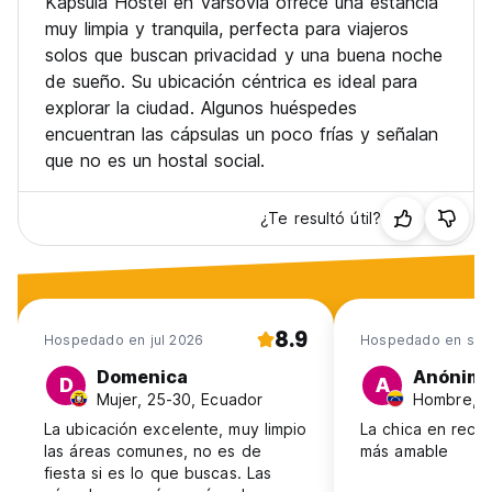
Kapsula Hostel en Varsovia ofrece una estancia
muy limpia y tranquila, perfecta para viajeros
solos que buscan privacidad y una buena noche
de sueño. Su ubicación céntrica es ideal para
explorar la ciudad. Algunos huéspedes
encuentran las cápsulas un poco frías y señalan
que no es un hostal social.
¿Te resultó útil?
8.9
Hospedado en jul 2026
Hospedado en sep
Domenica
Anónim
D
A
Mujer, 25-30, Ecuador
Hombre, 3
La ubicación excelente, muy limpio
La chica en rece
las áreas comunes, no es de
más amable
fiesta si es lo que buscas. Las