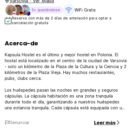
Varsovia · Ver Mapa
WiFi Gratis
5+ quedándose
Reserva con más de 2 días de antelación para optar a
cancelación gratuita
Acerca-de
Kapsula Hostel es el último y mejor hostel en Polonia. El
hostal está localizado en el centro de la ciudad de Varsovia
- solo un kilómetro de la Plaza de la Cultura y la Ciencia y 2
kilómetros de la Plaza Vieja. Hay muchos restaurantes,
pubs, clubs cerca.
Los huéspedes pasan las noches en grandes y seguros
cápsulas. La cápsula habitación es una zona tranquila
durante todo el día, garantizando a nuestros huéspedes
una estancia tranquila. Cada cápsula está equipada con una
cortina automática de seguridad rígida, una luz eléctrica y
una conexión individual a la aire acondicionada. El
Leer más
Denunciar
recepcionista de hostel está abierto desde las 2 hasta las
10 PM, el salón de estar es luminoso y espacioso perfecto