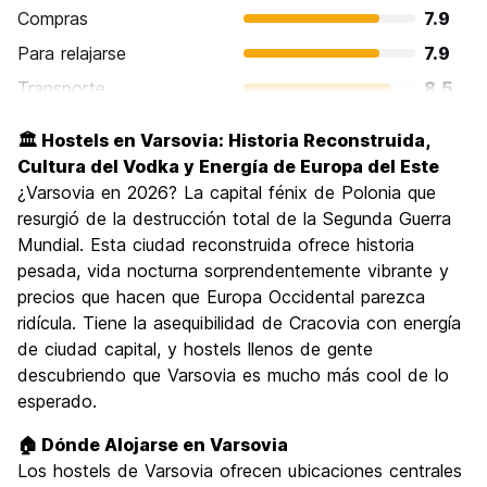
Compras
7.9
Para relajarse
7.9
Transporte
8.5
Visita de lugares de interés
8.3
🏛️ Hostels en Varsovia: Historia Reconstruida,
Cultura
8.6
Cultura del Vodka y Energía de Europa del Este
Fiesta
¿Varsovia en 2026? La capital fénix de Polonia que
8.0
resurgió de la destrucción total de la Segunda Guerra
Calidad Precio
8.6
Mundial. Esta ciudad reconstruida ofrece historia
pesada, vida nocturna sorprendentemente vibrante y
precios que hacen que Europa Occidental parezca
ridícula. Tiene la asequibilidad de Cracovia con energía
de ciudad capital, y hostels llenos de gente
descubriendo que Varsovia es mucho más cool de lo
esperado.
🏠 Dónde Alojarse en Varsovia
Los hostels de Varsovia ofrecen ubicaciones centrales