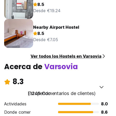
8.5
Desde €19.24
Nearby Airport Hostel
8.5
Desde €7.05
Ver todos los Hostels en Varsovia
Acerca de
Varsovia
8.3
Estupendo
(1248 Comentarios de clientes)
Actividades
8.0
Donde comer
8.6