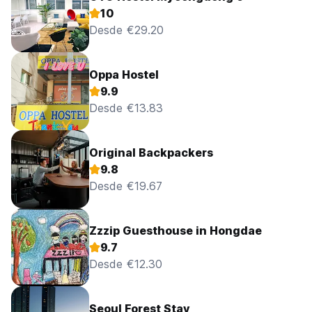
10
Desde €29.20
Oppa Hostel
9.9
Desde €13.83
Original Backpackers
9.8
Desde €19.67
Zzzip Guesthouse in Hongdae
9.7
Desde €12.30
Seoul Forest Stay