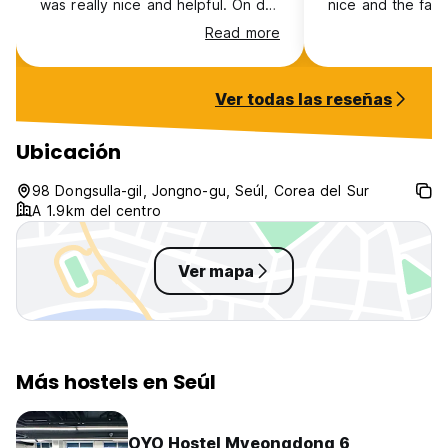
was really nice and helpful. On de
nice and the facil
bad side, the AC did not always
condition and cle
Read more
work so sometimes was freezing
a bus station cl
or too hot overnight. Common
6011 runs back a
places seemed clean but we
Incheon Airport. 
Ver todas las reseñas
never saw someone sweep or
downside is that 
mop, there was a lot of hair in the
subway station is
girls shower. Not enough trash
away. Also, ther
Ubicación
cans in the rooms and bathrooms.
in the room, but I
so much.
98 Dongsulla-gil, Jongno-gu, Seúl, Corea del Sur
A 1.9km del centro
Ver mapa
Más hostels en Seúl
OYO Hostel Myeongdong 6