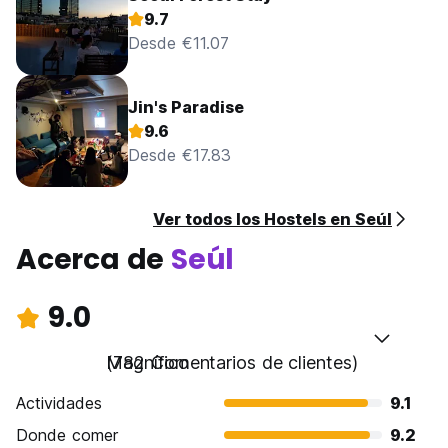
9.7
Desde €11.07
Jin's Paradise
9.6
Desde €17.83
Ver todos los Hostels en Seúl
Acerca de
Seúl
9.0
Magnífico
(782 Comentarios de clientes)
Actividades
9.1
Donde comer
9.2