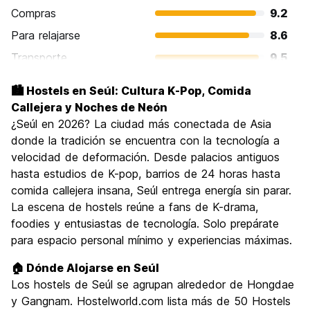
Compras
9.2
Para relajarse
8.6
Transporte
9.5
Visita de lugares de interés
9.0
🏙️ Hostels en Seúl: Cultura K-Pop, Comida
Cultura
9.2
Callejera y Noches de Neón
Fiesta
¿Seúl en 2026? La ciudad más conectada de Asia
9.0
donde la tradición se encuentra con la tecnología a
Calidad Precio
8.5
velocidad de deformación. Desde palacios antiguos
hasta estudios de K-pop, barrios de 24 horas hasta
comida callejera insana, Seúl entrega energía sin parar.
La escena de hostels reúne a fans de K-drama,
foodies y entusiastas de tecnología. Solo prepárate
para espacio personal mínimo y experiencias máximas.
🏠 Dónde Alojarse en Seúl
Los hostels de Seúl se agrupan alrededor de Hongdae
y Gangnam. Hostelworld.com lista más de 50 Hostels