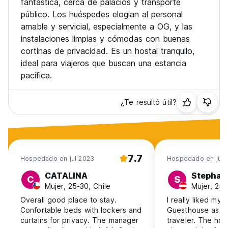
fantástica, cerca de palacios y transporte
público. Los huéspedes elogian al personal
amable y servicial, especialmente a OG, y las
instalaciones limpias y cómodas con buenas
cortinas de privacidad. Es un hostal tranquilo,
ideal para viajeros que buscan una estancia
pacífica.
¿Te resultó útil?
7.7
Hospedado en jul 2023
Hospedado en jun
CATALINA
Stephan
C
S
Mujer, 25-30, Chile
Mujer, 25-
Overall good place to stay.
I really liked my
Confortable beds with lockers and
Guesthouse as a 
curtains for privacy. The manager
traveler. The hos