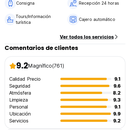
No se cobrará el depósito del 15%.
Consigna
Recepción 24 horas
7) El desayuno no está incluido.
8) No hay fumar en habitaciones ni dormitorios ni áreas de
Tours/Información
construcción interior, sin embargo, tenemos áreas de fumar
Cajero automático
turística
al aire libre.
9) Solo aceptamos invitados a la edad de 16 años o más.
10) No se permiten mascotas (Auto-translated from original
Ver todos los servicios
language)
Comentarios de clientes
9.2
Magnífico
(761)
Calidad Precio
9.1
Seguridad
9.6
Atmósfera
8.2
Limpieza
9.3
Personal
9.1
Ubicación
9.9
Servicios
9.2