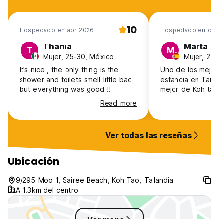
10
Hospedado en abr 2026
Hospedado en dic
Thania
Marta
T
M
Mujer, 25-30, México
Mujer, 25-
It’s nice , the only thing is the
Uno de los mejor
shower and toilets smell little bad
estancia en Taila
but everything was good !!
mejor de Koh tao
Read more
Ver todas las reseñas
Ubicación
9/295 Moo 1, Sairee Beach, Koh Tao, Tailandia
A 1.3km del centro