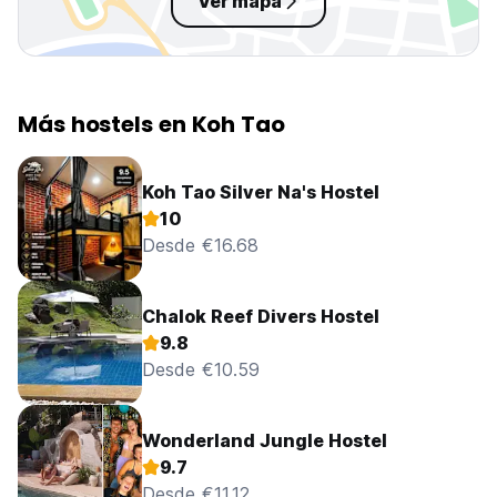
Ver mapa
Más hostels en Koh Tao
Koh Tao Silver Na's Hostel
10
Desde €16.68
Chalok Reef Divers Hostel
9.8
Desde €10.59
Wonderland Jungle Hostel
9.7
Desde €11.12