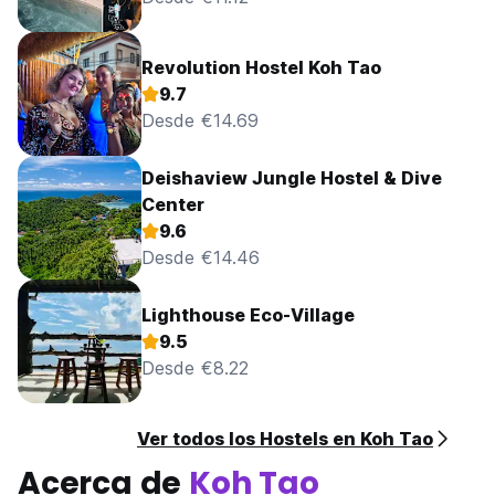
Revolution Hostel Koh Tao
9.7
Desde €14.69
Deishaview Jungle Hostel & Dive
Center
9.6
Desde €14.46
Lighthouse Eco-Village
9.5
Desde €8.22
Ver todos los Hostels en Koh Tao
Acerca de
Koh Tao