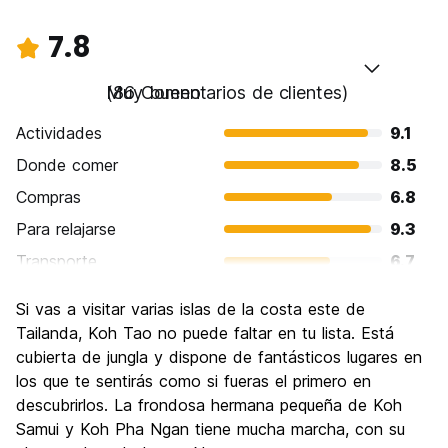
7.8
Muy bueno
(86 Comentarios de clientes)
Actividades
9.1
Donde comer
8.5
Compras
6.8
Para relajarse
9.3
Transporte
6.7
Visita de lugares de interés
7.3
Si vas a visitar varias islas de la costa este de
Cultura
6.1
Tailanda, Koh Tao no puede faltar en tu lista. Está
Fiesta
cubierta de jungla y dispone de fantásticos lugares en
8.3
los que te sentirás como si fueras el primero en
Calidad Precio
8.0
descubrirlos. La frondosa hermana pequeña de Koh
Samui y Koh Pha Ngan tiene mucha marcha, con su