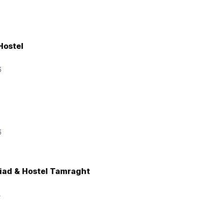
Hostel
6
6
Riad & Hostel Tamraght
4