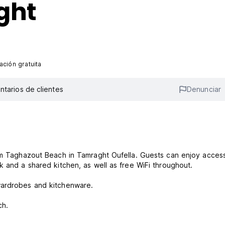
ght
ción gratuita
tarios de clientes
Denunciar
rom Taghazout Beach in Tamraght Oufella. Guests can enjoy acces
k and a shared kitchen, as well as free WiFi throughout.
 wardrobes and kitchenware.
ch.