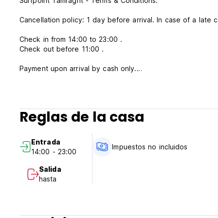
Surfpoint Tamraght - Terms & Conditions:
Cancellation policy: 1 day before arrival. In case of a late 
Check in from 14:00 to 23:00 .
Check out before 11:00 .
Payment upon arrival by cash only.
Taxes included.
Breakfast not included.
Reglas de la casa
General:
24 hour Reception.
No curfew.
Entrada
Impuestos no incluidos
14:00 - 23:00
Salida
hasta