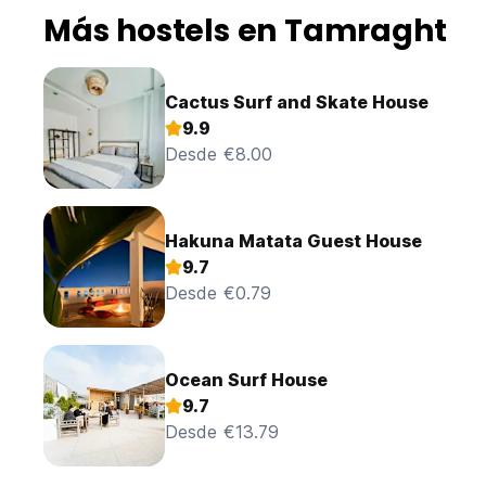
Más hostels en Tamraght
Cactus Surf and Skate House
9.9
Desde €8.00
Hakuna Matata Guest House
9.7
Desde €0.79
Ocean Surf House
9.7
Desde €13.79