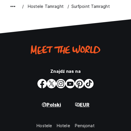
Hostele Tamraght
Surfpoint Tamraght
Znajdź nas na
Polski
EUR
Hostele
Hotele
Pensjonat