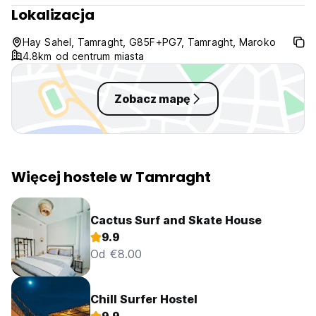
Lokalizacja
Hay Sahel, Tamraght, G85F+PG7, Tamraght, Maroko
4.8km od centrum miasta
Zobacz mapę
Więcej hostele w Tamraght
Cactus Surf and Skate House
9.9
Od €8.00
Chill Surfer Hostel