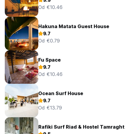
9.9
Od €10.46
Hakuna Matata Guest House
9.7
Od €0.79
Fu Space
9.7
Od €10.46
Ocean Surf House
9.7
Od €13.79
Rafiki Surf Riad & Hostel Tamraght