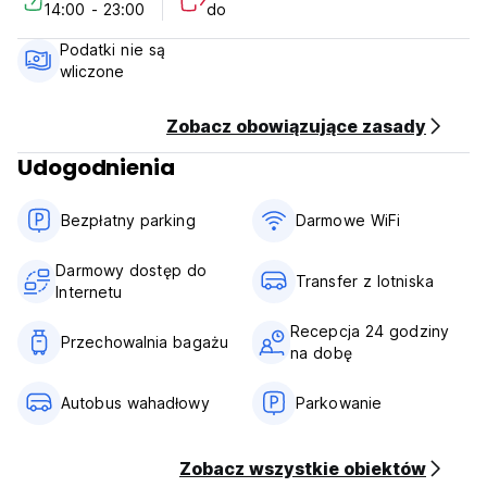
14:00 - 23:00
do
Check in from 14:00 to 23:00 .
Podatki nie są
Check out before 11:00 .
wliczone
Payment upon arrival by cash only.
Zobacz obowiązujące zasady
Taxes included.
Udogodnienia
Breakfast not included.
General:
Bezpłatny parking
Darmowe WiFi
24 hour Reception.
No curfew.
Darmowy dostęp do
Transfer z lotniska
Internetu
Recepcja 24 godziny
Przechowalnia bagażu
na dobę
Autobus wahadłowy
Parkowanie
Zobacz wszystkie obiektów