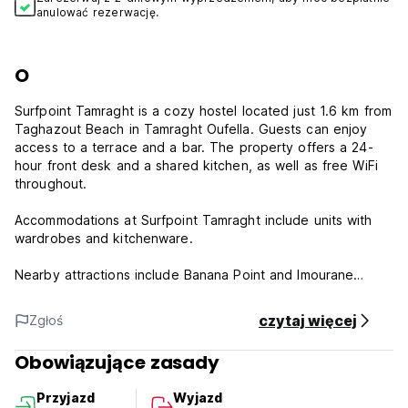
anulować rezerwację.
O
Surfpoint Tamraght is a cozy hostel located just 1.6 km from
Taghazout Beach in Tamraght Oufella. Guests can enjoy
access to a terrace and a bar. The property offers a 24-
hour front desk and a shared kitchen, as well as free WiFi
throughout.
Accommodations at Surfpoint Tamraght include units with
wardrobes and kitchenware.
Nearby attractions include Banana Point and Imourane
Beach.
czytaj więcej
Zgłoś
Surfpoint Tamraght - Terms & Conditions:
Obowiązujące zasady
Cancellation policy: 1 day before arrival. In case of a late
cancellation or No Show, you will be charged the first night
Przyjazd
Wyjazd
of your stay.