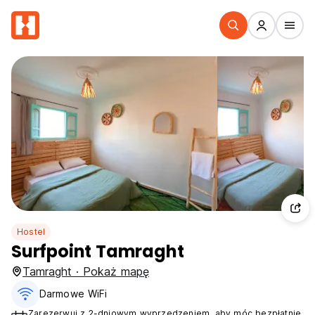
Hostel
Surfpoint Tamraght
Tamraght · Pokaż mapę
Darmowe WiFi
Zarezerwuj z 2-dniowym wyprzedzeniem, aby móc bezpłatnie