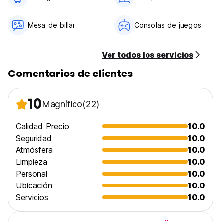
Traveling is always about being on the move, and this time,
we’ll be waiting for you at Hostel.
Mesa de billar
Consolas de juegos
Ver todos los servicios
Comentarios de clientes
10
Magnífico
(22)
Calidad Precio
10.0
Seguridad
10.0
Atmósfera
10.0
Limpieza
10.0
Personal
10.0
Ubicación
10.0
Servicios
10.0