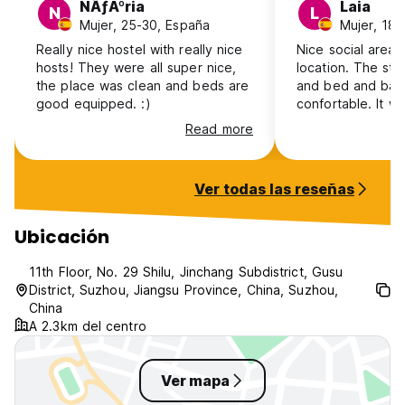
NÃƒÂºria
Laia
N
L
Mujer, 25-30, España
Mujer, 18-
Really nice hostel with really nice
Nice social area,
hosts! They were all super nice,
location. The staf
the place was clean and beds are
and bed and bat
good equipped. :)
confortable. It was
finding the buildin
Read more
Ver todas las reseñas
Ubicación
11th Floor, No. 29 Shilu, Jinchang Subdistrict, Gusu
District, Suzhou, Jiangsu Province, China, Suzhou,
China
A 2.3km del centro
Ver mapa