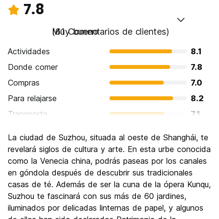
7.8
Muy bueno
(61 Comentarios de clientes)
Actividades
8.1
Donde comer
7.8
Compras
7.0
Para relajarse
8.2
Transporte
7.1
Visita de lugares de interés
8.5
La ciudad de Suzhou, situada al oeste de Shanghái, te
Cultura
8.8
revelará siglos de cultura y arte. En esta urbe conocida
Fiesta
como la Venecia china, podrás paseas por los canales
6.3
en góndola después de descubrir sus tradicionales
Calidad Precio
8.1
casas de té. Además de ser la cuna de la ópera Kunqu,
Suzhou te fascinará con sus más de 60 jardines,
iluminados por delicadas linternas de papel, y algunos