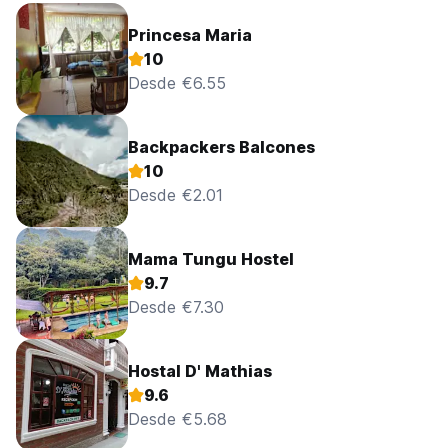
Princesa Maria
10
Desde €6.55
Backpackers Balcones
10
Desde €2.01
Mama Tungu Hostel
9.7
Desde €7.30
Hostal D' Mathias
9.6
Desde €5.68