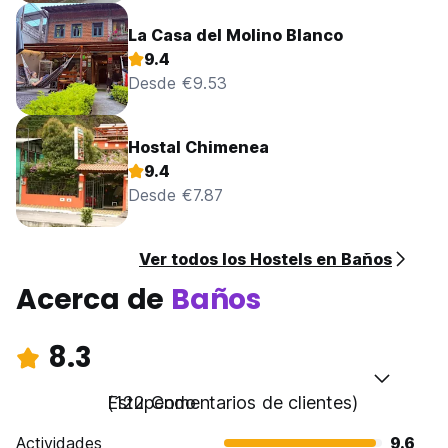
La Casa del Molino Blanco
9.4
Desde €9.53
Hostal Chimenea
9.4
Desde €7.87
Ver todos los Hostels en Baños
Acerca de
Baños
8.3
Estupendo
(122 Comentarios de clientes)
Actividades
9.6