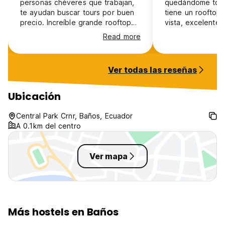
personas chéveres que trabajan,
quedándome toda
te ayudan buscar tours por buen
tiene un rooftop
precio. Increíble grande rooftop
vista, excelente 
con buen bar y salsa clases gratis
tener reuniones,
Read more
algunos días!! Muy recomendable
tranquilo y en la
:)
talleres de salsa y ba
es muy amable, 
Ver todas las reseñas
con todo y rec
actividades como 
canyoning, hiking
Ubicación
más !
Central Park Crnr, Baños, Ecuador
A 0.1km del centro
Ver mapa
Más hostels en Baños