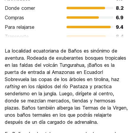
Donde comer
8.2
Compras
6.9
Para relajarse
9.4
Transporte
8.4
Visita de lugares de interés
8.7
La localidad ecuatoriana de Baños es sinónimo de
Cultura
7.3
aventura. Rodeada de exuberantes bosques tropicales
Fiesta
en las faldas del volcán Tungurahua, ¡Baños es la
7.6
puerta de entrada al Amazonas en Ecuador!
Calidad Precio
9.0
Sobrevuela las copas de los árboles en tirolina, haz
rafting
en los rápidos del río Pastaza y practica
senderismo en la jungla. Luego, dirígete al centro,
donde se mezclan mercados, tiendas y hermosas
plazas. Baños también alberga las Termas de la Virgen,
unos baños termales en los que podrás relajarte
después de un día cargado de adrenalina.