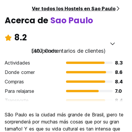
Ver todos los Hostels en Sao Paulo
Acerca de
Sao Paulo
8.2
Estupendo
(407 Comentarios de clientes)
Actividades
8.3
Donde comer
8.6
Compras
8.4
Para relajarse
7.0
Transporte
8.4
Visita de lugares de interés
8.1
São Paulo es la ciudad más grande de Brasil, ¡pero te
Cultura
8.8
sorprenderá por muchas más cosas que por su gran
Fiesta
tamaño! Y es que su vida cultural es tan intensa que
8.7