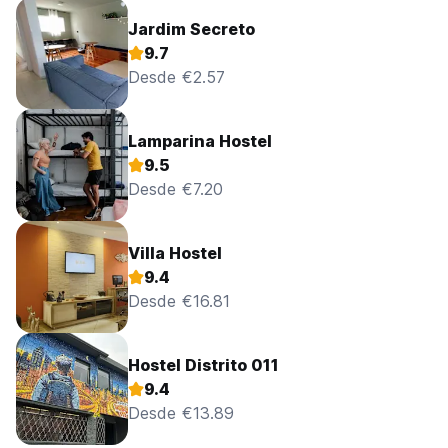
Jardim Secreto
9.7
Desde €2.57
Lamparina Hostel
9.5
Desde €7.20
Villa Hostel
9.4
Desde €16.81
Hostel Distrito 011
9.4
Desde €13.89