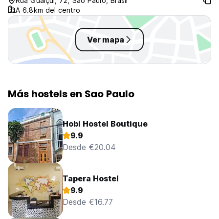
Rua Guaiçuí, 72, Sao Paulo, Brasil
pero hay mejores hostales por el
A 6.8km del centro
mismo precio con mucho mejor
trato.
Ver mapa
Más hostels en Sao Paulo
Hobi Hostel Boutique
9.9
Desde €20.04
Tapera Hostel
9.9
Desde €16.77