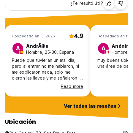
¿Te resultó útil?
4.9
Hospedado en jul 2026
Hospedado en feb
AndrÃ©s
Anónim
A
A
Hombre, 25-30, España
Hombre, 4
Puede que tuvieran un mal día,
muy buena ubica
pero al entrar no me hablaron, ni
una área de bares
me explicaron nada, solo me
dieron las llaves y me señalaron la
cama. Hay que entrar por un bar,
Read more
no me explicaron nada en general
y se oía bastante el ruido de la
discoteca de al lado o del mismo
Ver todas las reseñas
bar. La ventilación en la habitación
de doce personas era nula, si que
había aire acondicionado pero no
Ubicación
sé ventilaba por ningún lugar.
Puede que sea mi experiencia,