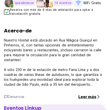
WiFi Gratis
quedándose
14 eventos
Reserva con más de 6 días de antelación para optar a
cancelación gratuita
Acerca-de
Nuestro Hostel está ubicado en Rua Mágica Guaiçuí en
Pinheiros, sí, con tantas opciones de entretenimiento
incluyendo bares y restaurantes, ¡incluso cerraron la calle
para mejorar la circulación para la gran cantidad de
visitantes!
A sólo 230 m de la estación de metro Faria Lima y a dos
cuadras de varias líneas de autobuses, lo que garantiza a
los huéspedes una movilidad ideal para explorar toda la
ciudad de São Paulo, está a 35 km del Aeropuerto
Internacional de Guarulhos y a 7 km del centro. La famosa
Avenida Paulista está a 5 minutos en metro, mientras que la
Leer más
Denunciar
moderna Vila Madalena está a 2 km... ¡Las opciones de fácil
transporte entre transporte público, privado, personal y
Eventos Linkup
carriles bici hacen que su experiencia en la ciudad sea más