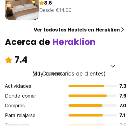
8.6
Desde €14.00
Ver todos los Hostels en Heraklion
Acerca de
Heraklion
7.4
Muy bueno
(61 Comentarios de clientes)
Actividades
7.3
Donde comer
7.9
Compras
7.0
Para relajarse
7.1
Transporte
7.6
Visita de lugares de interés
7.7