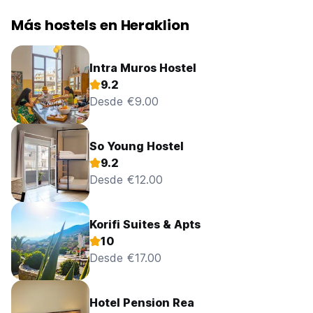
Más hostels en Heraklion
Intra Muros Hostel
9.2
Desde €9.00
So Young Hostel
9.2
Desde €12.00
Korifi Suites & Apts
10
Desde €17.00
Hotel Pension Rea