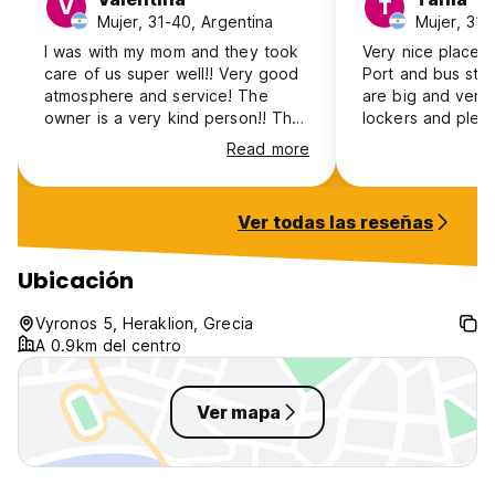
V
T
Mujer, 31-40, Argentina
Mujer, 31-
I was with my mom and they took
Very nice place, 
care of us super well!! Very good
Port and bus sta
atmosphere and service! The
are big and venti
owner is a very kind person!! The
lockers and plen
installation of the Hostel with
everyone's thing
Read more
comfort and everything super
fridge inside and
clean. I will coming soon again!!
Bathroom and coo
are a bit small bu
Ver todas las reseñas
There's a beautif
comfortable com
books and first ai
Ubicación
Vyronos 5, Heraklion, Grecia
A 0.9km del centro
Ver mapa