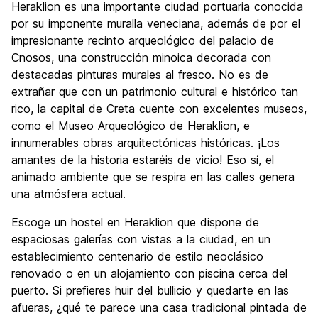
Heraklion es una importante ciudad portuaria conocida
Cultura
8.0
por su imponente muralla veneciana, además de por el
Fiesta
impresionante recinto arqueológico del palacio de
6.8
Cnosos, una construcción minoica decorada con
Calidad Precio
7.4
destacadas pinturas murales al fresco. No es de
extrañar que con un patrimonio cultural e histórico tan
rico, la capital de Creta cuente con excelentes museos,
como el Museo Arqueológico de Heraklion, e
innumerables obras arquitectónicas históricas. ¡Los
amantes de la historia estaréis de vicio! Eso sí, el
animado ambiente que se respira en las calles genera
una atmósfera actual.
Escoge un hostel en Heraklion que dispone de
espaciosas galerías con vistas a la ciudad, en un
establecimiento centenario de estilo neoclásico
renovado o en un alojamiento con piscina cerca del
puerto. Si prefieres huir del bullicio y quedarte en las
afueras, ¿qué te parece una casa tradicional pintada de