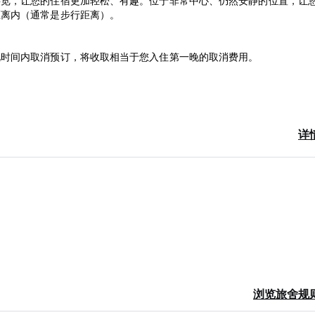
游览，让您的住宿更加轻松、有趣。位于非常中心、仍然安静的位置，让
距离内（通常是步行距离）。
此时间内取消预订，将收取相当于您入住第一晚的取消费用。
闭。如果您搭乘晚班航班抵达，请务必提前联系我们，以便告知我们。
详
vid-19) 疫苗接种证明、最近的有效冠状病毒 PCR 阴性检测证明或
厨房设施将无法使用，直至另行通知。]
浏览旅舍规