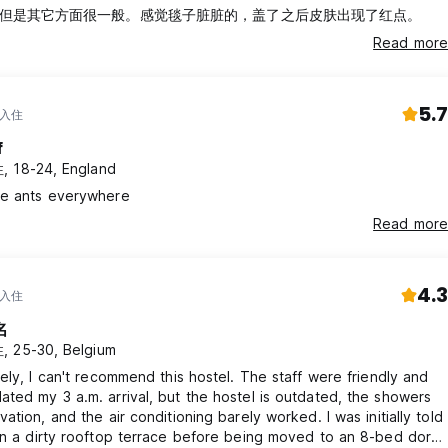
但是其它方面很一般。感觉毯子脏脏的，盖了之后皮肤出现了红点。
Read more
5.7
 入住
f
 18-24, England
e ants everywhere
Read more
4.3
 入住
名
 25-30, Belgium
ely, I can't recommend this hostel. The staff were friendly and
ed my 3 a.m. arrival, but the hostel is outdated, the showers
ation, and the air conditioning barely worked. I was initially told
on a dirty rooftop terrace before being moved to an 8-bed dorm