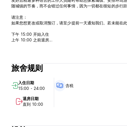
友好且精通多种语言的工作人员随时帮助您探索城镇、安排环岛
随城镇的节奏，而不会错过任何事情，因为一切都在很短的步行
请注意：
如果您想更改或取消预订，请至少提前一天通知我们。若未能在
下午 15:00 开始入住
上午 10:00 之前退房
请注意，旅舍的营业时间为早上 07:30，午夜后凌晨 1 点关
住客需要满足一项或多项要求才能入住该酒店：完整的冠状病毒 (Co
状病毒康复证明。
旅舍规则
[请注意，根据有关新冠肺炎 (COVID-19) 的政府指南，公用
入住日期
不含早餐
含税
15:00 - 24:00
含税 (Auto-translated from original language)
退房日期
直到 10:00