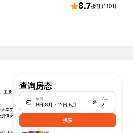
8.7
极佳
(1101)
查询房态
宿。主要
日期
入住人数
全天享受
还提供安
搜索