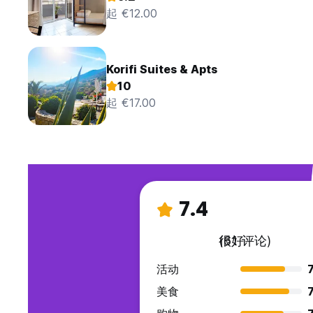
起 €12.00
Korifi Suites & Apts
10
起 €17.00
7.4
很好
(61 评论)
活动
7
美食
7