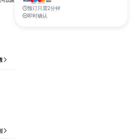
您可以跟
预订只需2分钟
即时确认
情
最近的冠
则