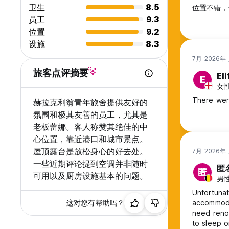
卫生
8.5
位置不错，
员工
9.3
位置
9.2
设施
8.3
7月 2026年
旅客点评摘要
Eli
E
女性,
There wer
赫拉克利翁青年旅舍提供友好的
氛围和极其友善的员工，尤其是
老板蕾娜。客人称赞其绝佳的中
心位置，靠近港口和城市景点。
屋顶露台是放松身心的好去处。
7月 2026年
一些近期评论提到空调并非随时
匿
匿
可用以及厨房设施基本的问题。
男性,
Unfortunat
这对您有帮助吗？
accommodat
need renov
to sleep 