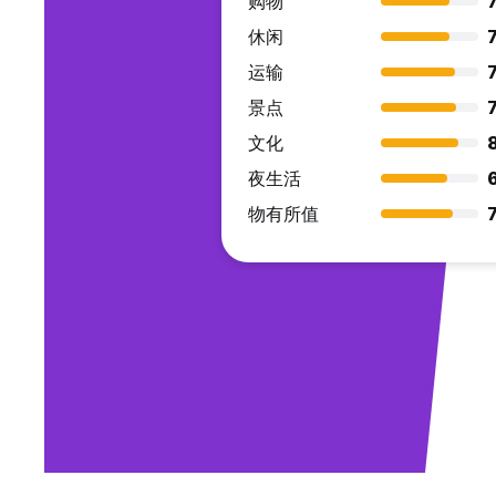
购物
7
休闲
7
运输
7
景点
7
文化
夜生活
物有所值
7