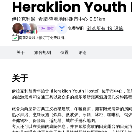
Heraklion Youth 
伊拉克利翁
,
希腊
查看地图
距市中心 0.91km
浏览所有 19 设施
免费WiFi
10+ 住宿
提前2天以上预订可免费取消。
关于
旅舍规则
位置
评论
关于
伊拉克利翁青年旅舍 (Heraklion Youth Hostel) 
的旅游景点和交通工具以及众多的娱乐场所距离酒店仅几分钟路
旅舍为两层新古典主义石砌建筑，冬暖夏凉，拥有阳光清新的房
热水淋浴、烹饪设施（炊具、微波炉、冰箱、冰柜、咖啡机、锅
全储物柜、保险箱、适配器、城市手册和地图。
客人还可以在美丽的庭院休息，并在顶楼宽敞的阳光露台的日光