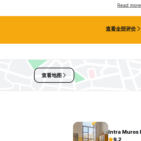
 the 6-bed dorm I booked. After two sleepless nights, I decided
Read more
arly. I wouldn't stay here again.
查看全部评价
查看地图
Intra Muros 
9.2