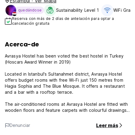
Estambul · Ver Mapa
Sustainability Level 1
WiFi Grati
quedándose
Reserva con más de 2 días de antelación para optar a
cancelación gratuita
Acerca-de
Avrasya Hostel has been voted the best hostel in Turkey
(Hoscars Award Winner in 2019)
Located in Istanbul's Sultanahmet district, Avrasya Hostel
offers budget rooms with free Wi-Fi just 150 metres from
Hagia Sophia and The Blue Mosque. It offers a restaurant
and a bar with a rooftop terrace.
The air-conditioned rooms at Avrasya Hostel are fitted with
wooden floors and feature carpets with colourful drawings.
The dormitories have shared en-suite bathrooms. Safety
boxes are available at the reception.
Leer más
Denunciar
Avrasya Hostel's 24-hour reception staff can arrange shuttle