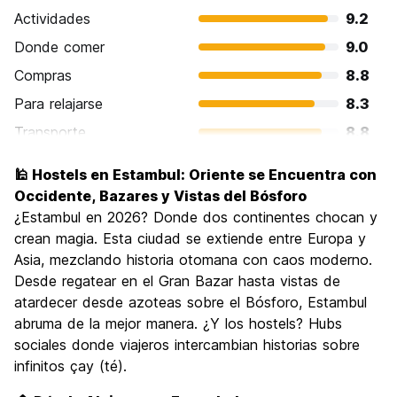
Actividades
9.2
Donde comer
9.0
Compras
8.8
Para relajarse
8.3
Transporte
8.8
Visita de lugares de interés
9.5
🕌 Hostels en Estambul: Oriente se Encuentra con
Cultura
9.6
Occidente, Bazares y Vistas del Bósforo
Fiesta
¿Estambul en 2026? Donde dos continentes chocan y
8.3
crean magia. Esta ciudad se extiende entre Europa y
Calidad Precio
8.6
Asia, mezclando historia otomana con caos moderno.
Desde regatear en el Gran Bazar hasta vistas de
atardecer desde azoteas sobre el Bósforo, Estambul
abruma de la mejor manera. ¿Y los hostels? Hubs
sociales donde viajeros intercambian historias sobre
infinitos çay (té).