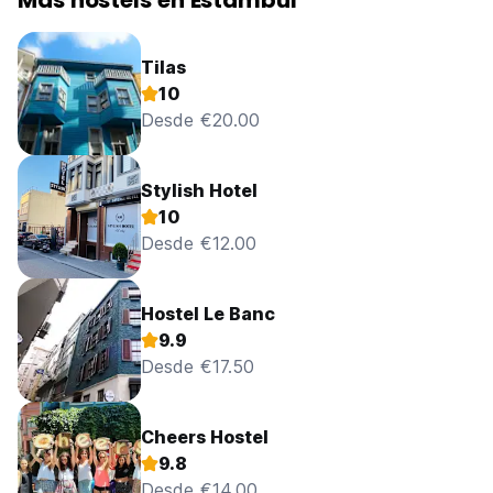
Más hostels en Estambul
Tilas
10
Desde €20.00
Stylish Hotel
10
Desde €12.00
Hostel Le Banc
9.9
Desde €17.50
Cheers Hostel
9.8
Desde €14.00