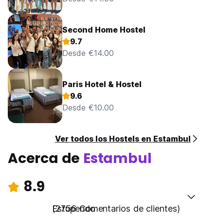
Second Home Hostel
9.7
Desde €14.00
Paris Hotel & Hostel
9.6
Desde €10.00
Ver todos los Hostels en Estambul
Acerca de
Estambul
8.9
Estupendo
(2756 Comentarios de clientes)