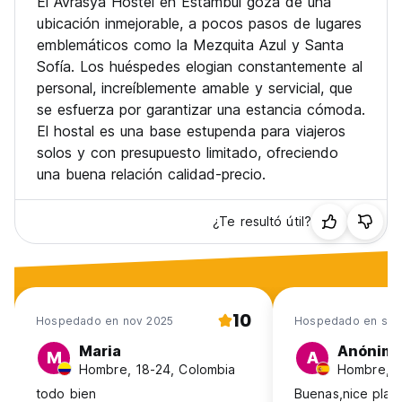
El Avrasya Hostel en Estambul goza de una
ubicación inmejorable, a pocos pasos de lugares
emblemáticos como la Mezquita Azul y Santa
Sofía. Los huéspedes elogian constantemente al
personal, increíblemente amable y servicial, que
se esfuerza por garantizar una estancia cómoda.
El hostal es una base estupenda para viajeros
solos y con presupuesto limitado, ofreciendo
una buena relación calidad-precio.
¿Te resultó útil?
10
Hospedado en nov 2025
Hospedado en sep
Maria
Anónim
M
A
Hombre, 18-24, Colombia
Hombre, 4
todo bien
Buenas,nice plac