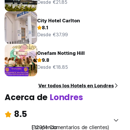
Desde €21.85
City Hotel Carlton
8.1
Desde €37.99
Onefam Notting Hill
9.8
Desde €18.85
Ver todos los Hotels en Londres
Acerca de
Londres
8.5
Estupendo
(12911 Comentarios de clientes)