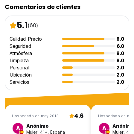
Comentarios de clientes
5.1
(60)
Calidad Precio
8.0
Seguridad
6.0
Atmósfera
8.0
Limpieza
8.0
Personal
2.0
Ubicación
2.0
Servicios
2.0
4.6
Hospedado en may 2013
Hospedado en may
Anónimo
Anónim
A
A
Mujer, 41+, España
Mujer, 41+