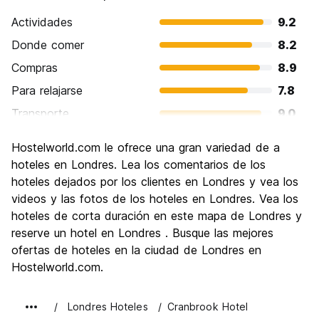
Actividades
9.2
Donde comer
8.2
Compras
8.9
Para relajarse
7.8
Transporte
9.0
Visita de lugares de interés
9.4
Hostelworld.com le ofrece una gran variedad de a
Cultura
9.3
hoteles en Londres. Lea los comentarios de los
Fiesta
hoteles dejados por los clientes en Londres y vea los
8.4
videos y las fotos de los hoteles en Londres. Vea los
Calidad Precio
6.6
hoteles de corta duración en este mapa de Londres y
reserve un hotel en Londres . Busque las mejores
ofertas de hoteles en la ciudad de Londres en
Hostelworld.com.
Londres Hoteles
Cranbrook Hotel