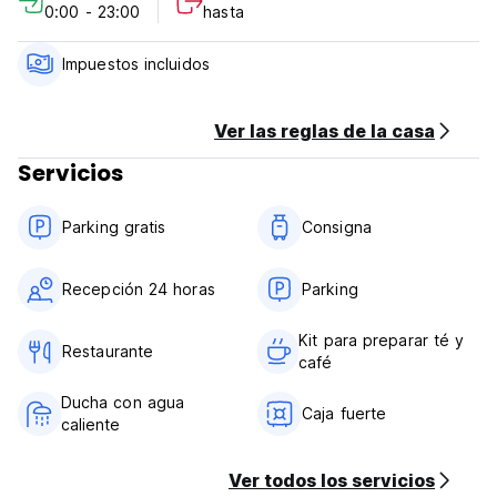
0:00 - 23:00
hasta
administrado por los propietarios residentes. Hay parking
gratuito en el terreno del hotel.
Impuestos incluidos
PLEASE NOTES: Después de haber reservado, el hotel
contactará a usted para recibir su CVC y el número de la
casa para garantizar su reserva. Esto es normal política, y
Ver las reglas de la casa
debe ser proporcionado a ellos, o su reserva podría ser
Servicios
cancelada.
Operamos una política de cancelación de 48 horas (Auto-
Parking gratis
Consigna
translated from original language)
Recepción 24 horas
Parking
Kit para preparar té y
Restaurante
café
Ducha con agua
Caja fuerte
caliente
Ver todos los servicios