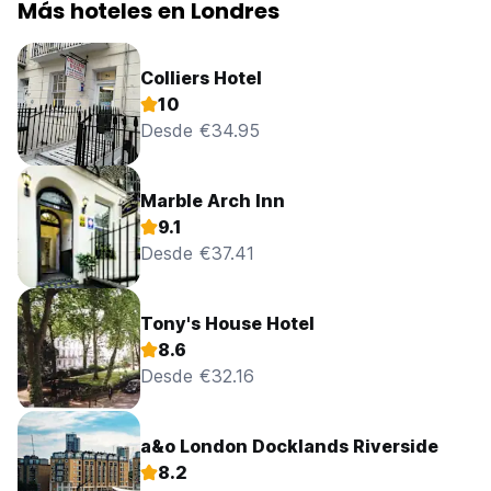
Más hoteles en Londres
Colliers Hotel
10
Desde €34.95
Marble Arch Inn
9.1
Desde €37.41
Tony's House Hotel
8.6
Desde €32.16
a&o London Docklands Riverside
8.2