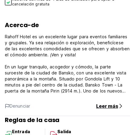
cancelación gratuita
Acerca-de
Rahoff Hotel es un excelente lugar para eventos familiares
y grupales. Ya sea relajación o exploración, beneficícese
de las excelentes comodidades que se ofrecen y absorben
el cómodo ambiente. ¡Ven y visita!
En un lugar tranquilo, acogedor y cómodo, la parte
suroeste de la ciudad de Bansko, con una excelente vista
panorámica a la montaña. Situado por Gondola Lift y 10
minutos a pie del centro de la ciudad. Bansko Town - La
puerta de la montaña Pirin (2914 m.). Uno de los nuevos
resorts de invierno ubicados en el suroeste en Bulgaria.
Invierno: Condiciones deportivas espléndidas, la nieve
Leer más
Denunciar
existe 5 meses. Summer: recorridos a pie en los viejos
bosques de pinos hasta la docena de lagos, hasta los picos
Reglas de la casa
de las montañas.
Entrada
Salida
Capacidad: 34 camas/máximo 39/en 4 habitaciones dobles,