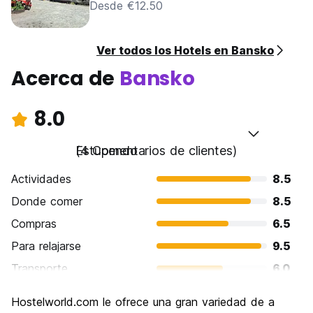
Desde €12.50
Ver todos los Hotels en Bansko
Acerca de
Bansko
8.0
Estupendo
(4 Comentarios de clientes)
Actividades
8.5
Donde comer
8.5
Compras
6.5
Para relajarse
9.5
Transporte
6.0
Visita de lugares de interés
9.0
Hostelworld.com le ofrece una gran variedad de a