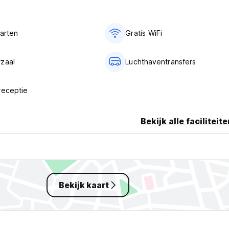
aarten
Gratis WiFi
- 50% korting. (Auto-translated from original language)
zaal
Luchthaventransfers
receptie
Bekijk alle faciliteit
Bekijk kaart