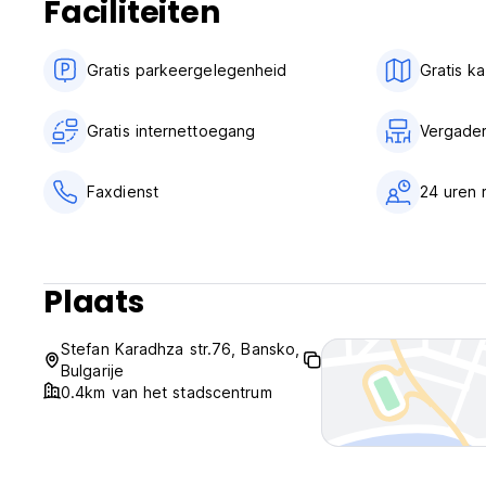
Faciliteiten
Algemeen:
Geen avondklok.
Gratis parkeergelegenheid
Gratis k
Huisdiervriendelijk.
Kindvriendelijk.
Kinderen onder de 2 jaar gratis, kinderen onder de 12 jaar 
Gratis internettoegang
Vergader
Faxdienst
24 uren 
Plaats
Stefan Karadhza str.76, Bansko,
Bulgarije
0.4km van het stadscentrum