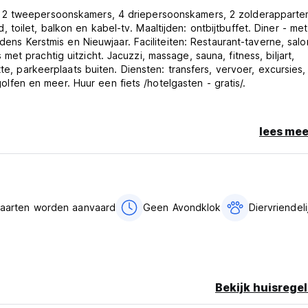
, 2 tweepersoonskamers, 4 driepersoonskamers, 2 zolderappart
oilet, balkon en kabel-tv. Maaltijden: ontbijtbuffet. Diner - me
dens Kerstmis en Nieuwjaar. Faciliteiten: Restaurant-taverne, salo
t prachtig uitzicht. Jacuzzi, massage, sauna, fitness, biljart,
te, parkeerplaats buiten. Diensten: transfers, vervoer, excursies,
 golfen en meer. Huur een fiets /hotelgasten - gratis/.
lees mee
van de beschikbaarheid van de kamers.
kaarten worden aanvaard
Geen Avondklok
Diervriendeli
passen.
op je creditcard uitvoeren.
Bekijk huisregel