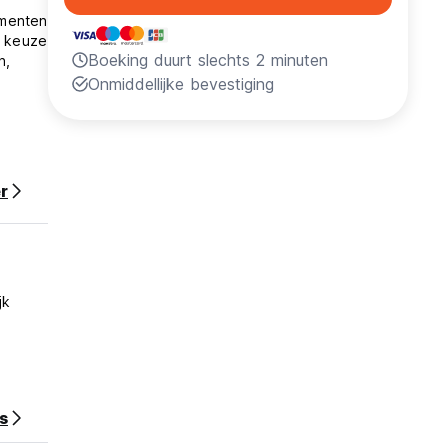
ementen
t keuze
Boeking duurt slechts 2 minuten
n,
Onmiddellijke bevestiging
r
jk
s