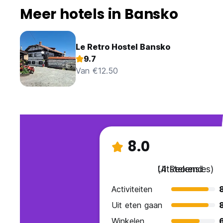
Meer hotels in Bansko
Le Retro Hostel Bansko
9.7
Van €12.50
8.0
Uitstekend
(4 Recensies)
Activiteiten
Uit eten gaan
Winkelen