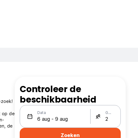
Controleer de
beschikbaarheid
ezoek!
Data
Gasten
t op de
n-
en, de
Zoeken