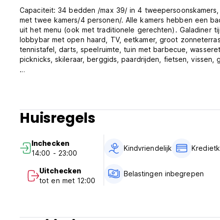
Capaciteit: 34 bedden /max 39/ in 4 tweepersoonskamers
met twee kamers/4 personen/. Alle kamers hebben een bad, t
uit het menu (ook met traditionele gerechten). Galadiner tij
lobbybar met open haard, TV, eetkamer, groot zonneterras me
tennistafel, darts, speelruimte, tuin met barbecue, wasseret
picknicks, skileraar, berggids, paardrijden, fietsen, vissen,
Beleid en voorwaarden van het Rahoff Hotel:
Annuleringsvoorwaarden: 72 uur voor aankomst.
Huisregels
24 uur receptie.
Inchecken vanaf 14.00 uur.
Uitchecken vóór 12.00 uur.
Inchecken
De in- en uitchecktijden kunnen flexibel zijn, afhankelijk 
Kindvriendelijk
Krediet
14:00 - 23:00
Betaling bij aankomst met contant geld, creditcards en pin
Uitchecken
Belastingen inbegrepen
Deze accommodatie kan voor aankomst een pre-autorisatie 
tot en met 12:00
Btw inbegrepen.
Ontbijt niet inbegrepen - 3,00 EUR per persoon per dag.