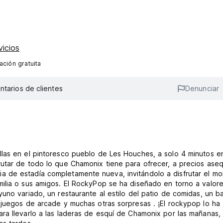
vicios
ción gratuita
tarios de clientes
Denunciar
llas en el pintoresco pueblo de Les Houches, a solo 4 minutos e
utar de todo lo que Chamonix tiene para ofrecer, a precios aseq
a de estadía completamente nueva, invitándolo a disfrutar el m
ilia o sus amigos. El RockyPop se ha diseñado en torno a valor
uno variado, un restaurante al estilo del patio de comidas, un b
 juegos de arcade y muchas otras sorpresas . ¡El rockypop lo ha
ra llevarlo a las laderas de esquí de Chamonix por las mañanas, 