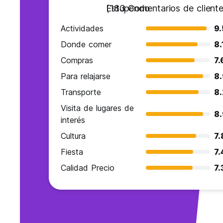
Estupendo
(183 Comentarios de cliente
Actividades
9.
Donde comer
8.
Compras
7.
Para relajarse
8.
Transporte
8.
Visita de lugares de
8.
interés
Cultura
7.
Fiesta
7.
Calidad Precio
7.