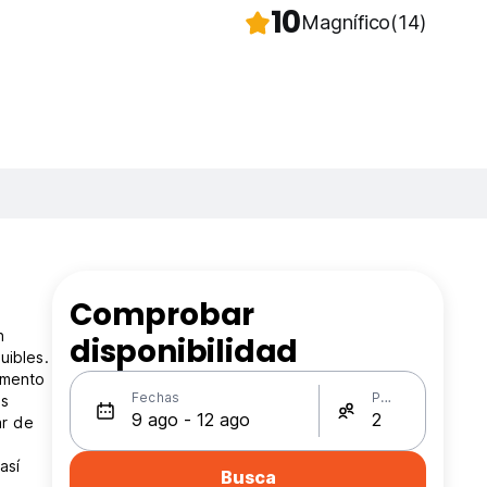
10
Magnífico
(14)
Comprobar
n
disponibilidad
uibles.
omento
Fechas
Personas
es
ar de
así
Busca