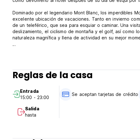
como devolverlo al hotel después de su día de esquí por l
Dominado por el legendario Mont Blanc, los imperdibles Mo
excelente ubicación de vacaciones. Tanto en invierno como 
de un teleférico, que sea para esquiar o caminar. Una visita
deslizamiento, el ciclismo de montaña y el golf, así como
naturaleza magnífica y llena de actividad en su mejor mom
Rocky sencillo o dúo rocoso: espacio para 1 o 2 persona
acondicionado, televisión segura, pantalla plana, películas
cuadrados. Habitación doble (por defecto) o camas gemela
equipados con un entrepiso con una cama doble (180x200
Reglas de la casa
persona (80x200 cm), un baño con ducha , una pantalla d
Aproximadamente 21 metros cuadrados. Habitación doble (
Entrada
Políticas y condiciones de Rocky Pop Hotel:
Se aceptan tarjetas de crédito
15:00 - 23:00
El tiempo de check-in comienza a las 3 p.m.
Salida
El tiempo de salida es las 12 p.m.
hasta
Tipos de pago aceptados en esta propiedad: efectivo, tarj
Esta propiedad puede preautorizar su tarjeta antes de su l