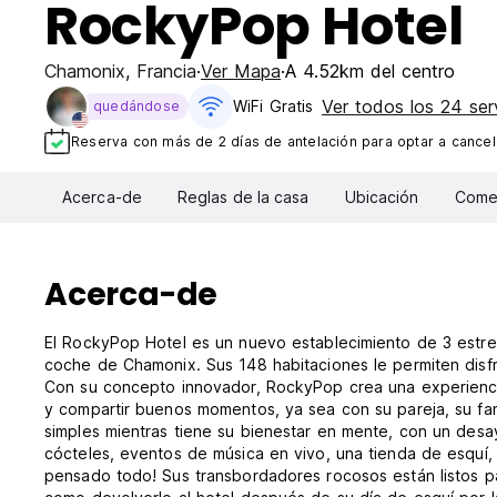
RockyPop Hotel
Chamonix
,
Francia
Ver Mapa
A 4.52km del centro
Ver todos los 24 ser
WiFi Gratis
quedándose
Reserva con más de 2 días de antelación para optar a cancela
Acerca-de
Reglas de la casa
Ubicación
Comen
Acerca-de
El RockyPop Hotel es un nuevo establecimiento de 3 estre
coche de Chamonix. Sus 148 habitaciones le permiten disfr
Con su concepto innovador, RockyPop crea una experienci
y compartir buenos momentos, ya sea con su pareja, su fam
simples mientras tiene su bienestar en mente, con un desay
cócteles, eventos de música en vivo, una tienda de esquí,
pensado todo! Sus transbordadores rocosos están listos pa