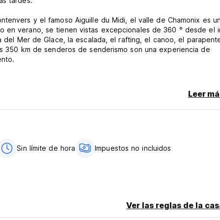
as tardes.
ntenvers y el famoso Aiguille du Midi, el valle de Chamonix es u
en verano, se tienen vistas excepcionales de 360 ​​° desde el i
 del Mer de Glace, la escalada, el rafting, el canoo, el parapente
 los 350 km de senderos de senderismo son una experiencia de
ento.
s con una cama doble (180x200 cm), un baño con ducha, aire
 gratuitas a pedido, Internet gratis y wifi. Aproximadamente 15 me
Leer má
s (a pedido). RockyMezzzanine: espacio para 2 o 3 adultos,
 cm) o camas gemelas (90x200 cm), un salón con un sofá cama 
e TV plana con reproductor de DVD y aire acondicionado.
por defecto) o camas gemelas (a pedido).
Sin límite de hora
Impuestos no incluidos
eta de crédito y tarjeta de débito.
Ver las reglas de la ca
legada.