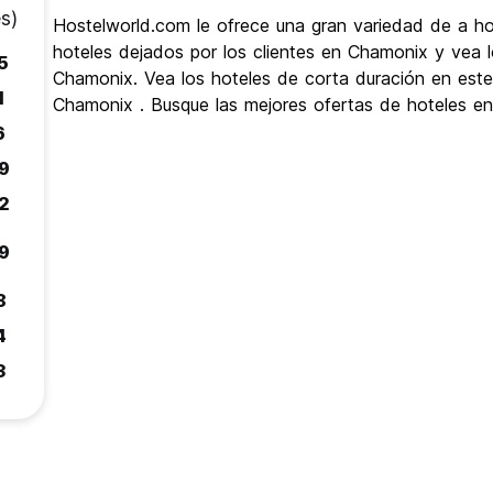
s)
Hostelworld.com le ofrece una gran variedad de a h
hoteles dejados por los clientes en Chamonix y vea l
5
Chamonix. Vea los hoteles de corta duración en est
1
Chamonix . Busque las mejores ofertas de hoteles e
6
9
2
9
8
4
3