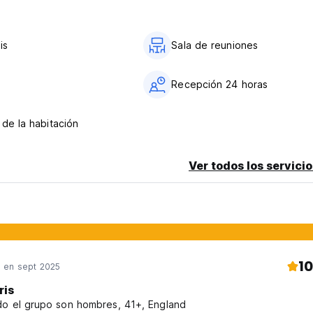
0 euros por persona por noche.
is
Sala de reuniones
dultos) por día.
a
Recepción 24 horas
 de la habitación
Ver todos los servicio
ed from original language)
10
en sept 2025
ris
o el grupo son hombres, 41+, England