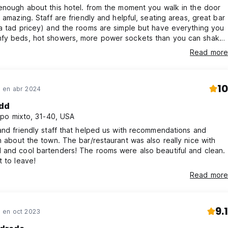
enough about this hotel. from the moment you walk in the door
s amazing. Staff are friendly and helpful, seating areas, great bar
a tad pricey) and the rooms are simple but have everything you
fy beds, hot showers, more power sockets than you can shake
 and everything spotlessly clean. We were lucky enough to get
Read more
iews which just made it. And all this at just a few euros more
red room in a hostel. We'll be coming back here!
10
 en abr 2024
dd
po mixto, 31-40, USA
and friendly staff that helped us with recommendations and
n about the town. The bar/restaurant was also really nice with
 and cool bartenders! The rooms were also beautiful and clean.
t to leave!
Read more
9.1
en oct 2023