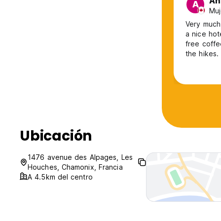
An
A
Muj
Very much 
a nice hot
free coff
the hikes.
bus/train 
Ubicación
1476 avenue des Alpages, Les
Houches, Chamonix, Francia
A 4.5km del centro