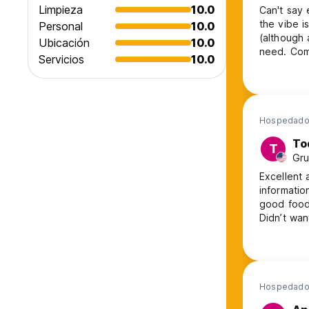
Limpieza
10.0
Can't say 
the vibe i
Personal
10.0
(although 
Ubicación
10.0
need. Com
Servicios
10.0
a stick at
mountain v
than a sha
Hospedado
To
T
Gru
Excellent 
informatio
good food
Didn’t wan
Hospedado 