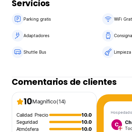
Servicios
Política de cancelación: 24 horas antes de la llegada.
Impuestos no incluidos - Impuesto de ocupación local 1.5
Parking gratis
WiFi Grat
Desayuno no incluido. Extra-Costo: 11 euros por persona (a
7 euros por niño por día.
Adaptadores
Consign
General:
Shuttle Bus
Limpieza
Recepción las 24 horas.
No hay toque de queda.
Comentarios de clientes
No se permiten mascotas en esta propiedad. (Auto-translat
10
Magnífico
(14)
Hospedado 
Calidad Precio
10.0
Seguridad
10.0
Ch
C
Tod
Atmósfera
10.0