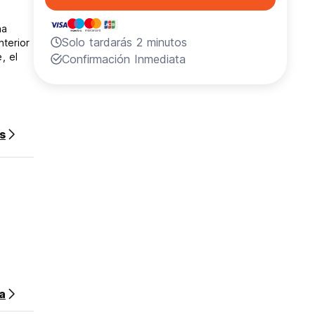
na
Solo tardarás 2 minutos
nterior
, el
Confirmación Inmediata
tros
s
para 1
sa