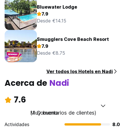
Bluewater Lodge
7.9
Desde €14.15
Smugglers Cove Beach Resort
7.9
Desde €8.75
Ver todos los Hotels en Nadi
Acerca de
Nadi
7.6
Muy bueno
(1 Comentarios de clientes)
Actividades
8.0