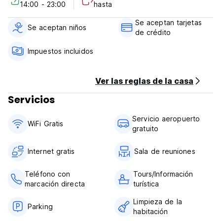
14:00 - 23:00
hasta
Check-out - 10 am
Se aceptan tarjetas
Se tomará una copia de la tarjeta de crédito del huésped al
Se aceptan niños
de crédito
momento del check-in.
Impuestos incluidos
Restricciones de edad: solo mayores de 18 años. (Auto-
translated from original language)
Ver las reglas de la casa
Servicios
Servicio aeropuerto
WiFi Gratis
gratuito
Internet gratis
Sala de reuniones
Teléfono con
Tours/Información
marcación directa
turística
Limpieza de la
Parking
habitación