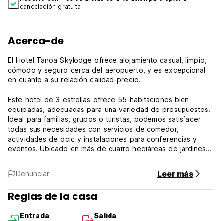
cancelación gratuita
Acerca-de
El Hotel Tanoa Skylodge ofrece alojamiento casual, limpio,
cómodo y seguro cerca del aeropuerto, y es excepcional
en cuanto a su relación calidad-precio.
Este hotel de 3 estrellas ofrece 55 habitaciones bien
equipadas, adecuadas para una variedad de presupuestos.
Ideal para familias, grupos o turistas, podemos satisfacer
todas sus necesidades con servicios de comedor,
actividades de ocio y instalaciones para conferencias y
eventos. Ubicado en más de cuatro hectáreas de jardines
paisajísticos completamente mantenidos, este es un lugar
perfecto para pequeñas conferencias y eventos
Leer más
Denunciar
especiales.
Reglas de la casa
Recepción - 24 horas
Entrada
Salida
Check-in - 2 pm