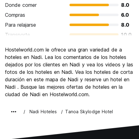
Donde comer
8.0
Compras
6.0
Para relajarse
8.0
Transporte
10.0
Visita de lugares de interés
8.0
Hostelworld.com le ofrece una gran variedad de a
Cultura
10.0
hoteles en Nadi. Lea los comentarios de los hoteles
Fiesta
dejados por los clientes en Nadi y vea los videos y las
6.0
fotos de los hoteles en Nadi. Vea los hoteles de corta
Calidad Precio
4.0
duración en este mapa de Nadi y reserve un hotel en
Nadi . Busque las mejores ofertas de hoteles en la
ciudad de Nadi en Hostelworld.com.
Nadi Hoteles
Tanoa Skylodge Hotel