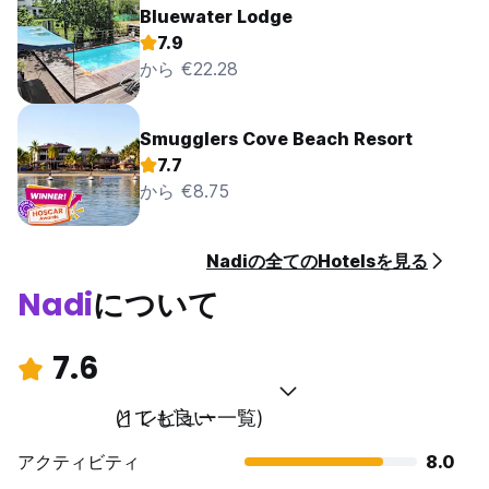
Bluewater Lodge
7.9
から €22.28
Smugglers Cove Beach Resort
7.7
から €8.75
Nadiの全てのHotelsを見る
Nadi
について
7.6
とても良い
(1 レビュー一覧)
アクティビティ
8.0