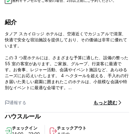
無料キャンセルをご希望の場合、2日以上前にご予約ください。
紹介
タノア スカイロッジ ホテルは、空港近くでカジュアルで清潔、
快適で安全な宿泊施設を提供しており、その価値は非常に優れて
います。
この 3 つ星ホテルには、さまざまな予算に適した、設備の整った
55 室の客室があります。ご家族、グループ、行楽客に最適で
す。お食事、レジャー活動、会議やイベント施設など、あらゆる
ニーズにお応えいたします。 4 ヘクタールを超える、手入れの行
き届いた美しい庭園に囲まれたこのホテルは、小規模な会議や特
別なイベントに最適な会場です。
受付 – 24時間対応
もっと読む
通報する
チェックイン – 午後 2 時
ハウスルール
チェックアウト – 午前10時
チェックイン
チェックアウト
チェックイン時にゲストのクレジットカードのコピーをとられま
14:00 - 23:00
までの