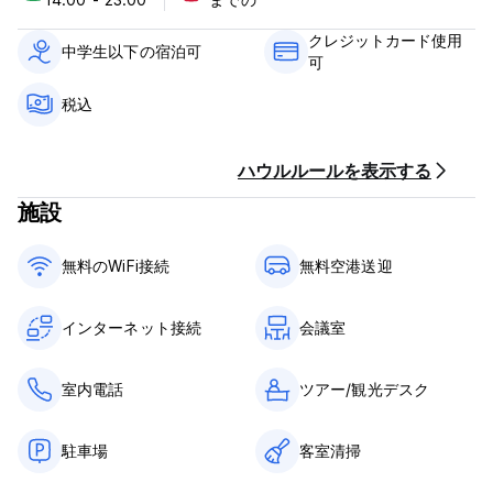
す。
クレジットカード使用
年齢制限 – 18歳以上のみ (Auto-translated from original
中学生以下の宿泊可
可
language)
税込
ハウルルールを表示する
施設
無料のWiFi接続
無料空港送迎
インターネット接続
会議室
室内電話
ツアー/観光デスク
駐車場
客室清掃