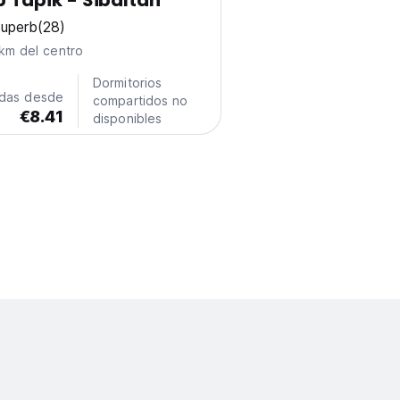
 Tapik - Sibaltan
uperb
(28)
km del centro
Dormitorios
adas desde
compartidos no
€8.41
disponibles