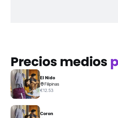
Precios medios
p
El Nido
Filipinas
€12.53
Coron