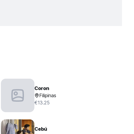
Coron
Filipinas
€13.25
Cebú