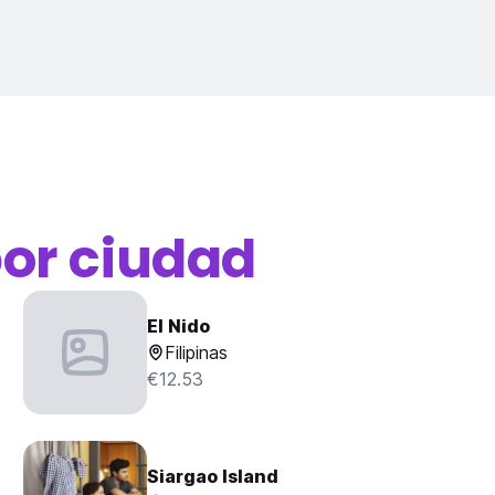
or ciudad
El Nido
Filipinas
€12.53
Siargao Island