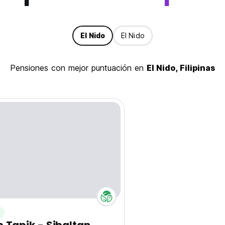
El Nido
El Nido
pensiones con mejor puntuación en
El Nido, Filipinas
n