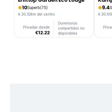
Erlittop Garden Eco Lodge
Kamp
10
9.4
Superb
(75)
S
A 20.32km del centro
A 20.65
Dormitorios
Privadas desde
Priv
compartidos no
€12.22
disponibles