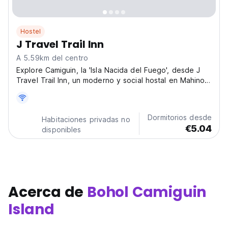
Hostel
J Travel Trail Inn
A 5.59km del centro
Explore Camiguin, la 'Isla Nacida del Fuego', desde J
Travel Trail Inn, un moderno y social hostal en Mahinog.
Perfecto para viajeros solitarios que buscan aventura,
volcanes, manantiales y cascadas, y para conectar con
otros exploradores. (Auto-translated...
Dormitorios desde
Habitaciones privadas no
€5.04
disponibles
Acerca de
Bohol Camiguin
Island