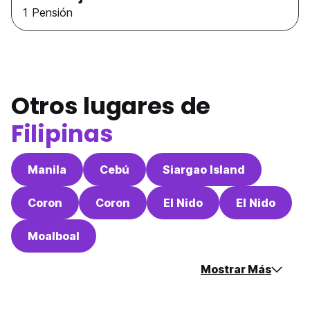
1 Pensión
Otros lugares de
Filipinas
Manila
Cebú
Siargao Island
Coron
Coron
El Nido
El Nido
Moalboal
Mostrar Más