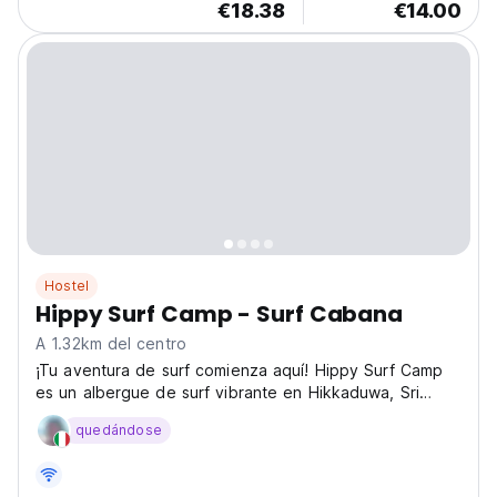
€18.38
€14.00
Hostel
Hippy Surf Camp - Surf Cabana
A 1.32km del centro
¡Tu aventura de surf comienza aquí! Hippy Surf Camp
es un albergue de surf vibrante en Hikkaduwa, Sri
Lanka. ¡Monta olas de clase mundial, relájate y
quedándose
experimenta el ambiente de un campamento de surf!
(Auto-translated from original language)