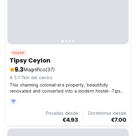
Hostel
Tipsy Ceylon
9.3
Magnífico
(37)
A 5.77km del centro
This charming colonial-era property, beautifully
renovated and converted into a modern hostel--Tipsy
Ceylon, is set on an expansive 100-perch beachfront
land. The house exudes a timeless charm with its
classic architecture, spacious verandas, and elegant...
Privadas desde
Dormitorios desde
€4.93
€7.00