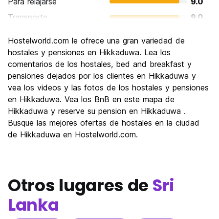
Para relajarse
9.0
Transporte
9.0
Visita de lugares de interés
7.0
Hostelworld.com le ofrece una gran variedad de
Cultura
7.0
hostales y pensiones en Hikkaduwa. Lea los
Fiesta
comentarios de los hostales, bed and breakfast y
7.0
pensiones dejados por los clientes en Hikkaduwa y
Calidad Precio
8.0
vea los videos y las fotos de los hostales y pensiones
en Hikkaduwa. Vea los BnB en este mapa de
Hikkaduwa y reserve su pension en Hikkaduwa .
Busque las mejores ofertas de hostales en la ciudad
de Hikkaduwa en Hostelworld.com.
Otros lugares de
Sri
Lanka