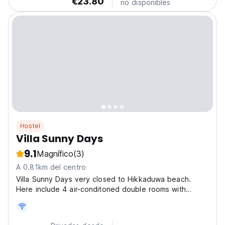
€23.80
no disponibles
Hostel
Villa Sunny Days
9.1
Magnífico
(3)
A 0.81km del centro
Villa Sunny Days very closed to Hikkaduwa beach.
Here include 4 air-conditoned double rooms with
attached bathrooms. Villa Sunny Days is set in
Hikkaduwa, less than 1 km from Narigama beach and
2.5 km from Seenigama Beach. The area is popular for