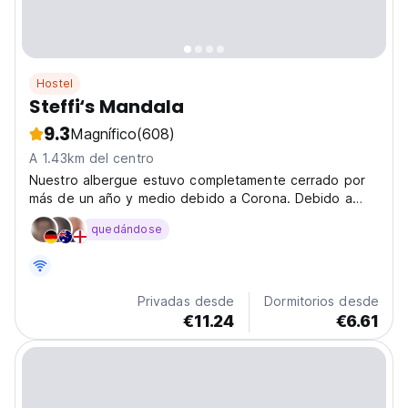
Hostel
Steffi‘s Mandala
9.3
Magnífico
(608)
A 1.43km del centro
Nuestro albergue estuvo completamente cerrado por
más de un año y medio debido a Corona. Debido a
esto, desafortunadamente, no podemos ofrecer
quedándose
nuestro servicio completo y anterior. Nuestro
restaurante actualmente opera condicionalmente y con
un pequeño menú....
Privadas desde
Dormitorios desde
€11.24
€6.61