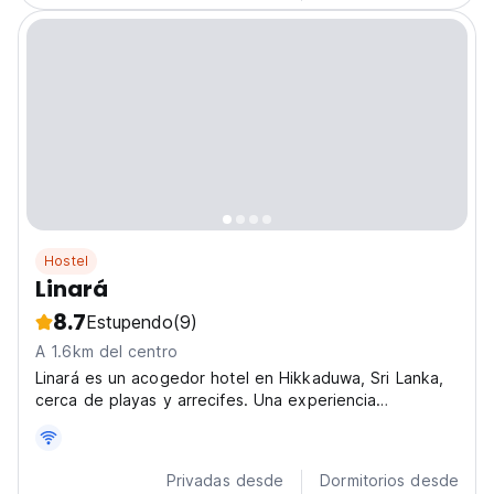
Hostel
Linará
8.7
Estupendo
(9)
A 1.6km del centro
Linará es un acogedor hotel en Hikkaduwa, Sri Lanka,
cerca de playas y arrecifes. Una experiencia
inolvidable para viajeros solitarios y exploradores que
buscan relajación. (Auto-translated from original
language)
Privadas desde
Dormitorios desde