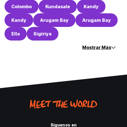
Colombo
Kundasale
Kandy
Kandy
Arugam Bay
Arugam Bay
Ella
Sigiriya
Mostrar Más
Síguenos en