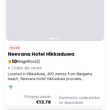
Hostel
Neevana Hotel Hikkaduwa
10
Magnífico
(2)
A 1.04km del centro
Located in Hikkaduwa, 400 metres from Narigama
beach, Neevana Hotel Hikkaduwa provides
accommodation with an outdoor swimming pool, free
private parking, a terrace and a restaurant. 700 metres
from Hikkaduwa Beach and 17 km from Galle
Privadas desde
Dormitorios compartidos
International Cricket...
€13.78
no disponibles