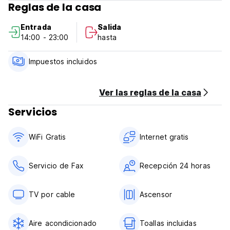
Reglas de la casa
Instalaciones de tarjeta de crédito.
Entrada
Salida
Política de cancelación: 72 horas (Auto-translated from
14:00 - 23:00
hasta
original language)
Impuestos incluidos
Ver las reglas de la casa
Servicios
WiFi Gratis
Internet gratis
Servicio de Fax
Recepción 24 horas
TV por cable
Ascensor
Aire acondicionado
Toallas incluidas