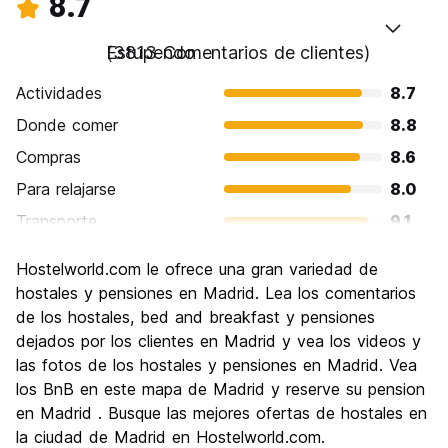
8.7
Estupendo
(3813 Comentarios de clientes)
Actividades
8.7
Donde comer
8.8
Compras
8.6
Para relajarse
8.0
Transporte
9.1
Visita de lugares de interés
8.8
Hostelworld.com le ofrece una gran variedad de
Cultura
9.1
hostales y pensiones en Madrid. Lea los comentarios
Fiesta
de los hostales, bed and breakfast y pensiones
8.8
dejados por los clientes en Madrid y vea los videos y
Calidad Precio
8.1
las fotos de los hostales y pensiones en Madrid. Vea
los BnB en este mapa de Madrid y reserve su pension
en Madrid . Busque las mejores ofertas de hostales en
la ciudad de Madrid en Hostelworld.com.