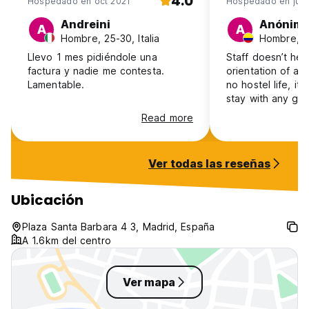
4.0
Hospedado en oct 2021
Hospedado en jul 
Andreini
Anónim
A
A
Hombre, 25-30, Italia
Hombre, 4
Llevo 1 mes pidiéndole una
Staff doesn’t hel
factura y nadie me contesta.
orientation of an
Lamentable.
no hostel life, it’
stay with any g
contact. The host
Read more
find with the add
recommended!
Ver todas las reseñas
Ubicación
Plaza Santa Barbara 4 3, Madrid, España
A 1.6km del centro
Ver mapa