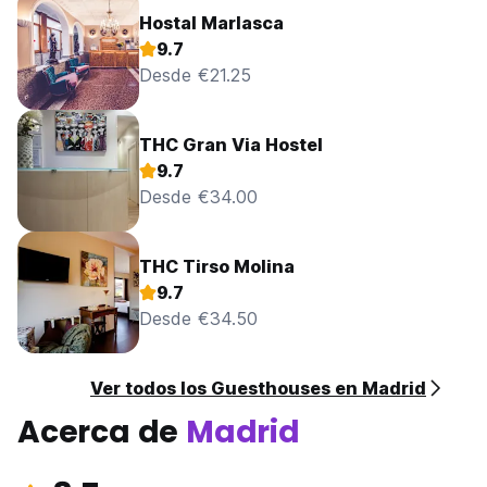
Hostal Marlasca
9.7
Desde €21.25
THC Gran Via Hostel
9.7
Desde €34.00
THC Tirso Molina
9.7
Desde €34.50
Ver todos los Guesthouses en Madrid
Acerca de
Madrid