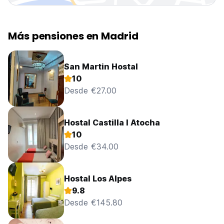
Más pensiones en Madrid
San Martin Hostal
10
Desde €27.00
Hostal Castilla I Atocha
10
Desde €34.00
Hostal Los Alpes
9.8
Desde €145.80