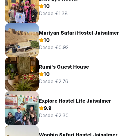
10
Desde €1.38
Mariyan Safari Hostel Jaisalmer
10
Desde €0.92
Rumi's Guest House
10
Desde €2.76
Explore Hostel Life Jaisalmer
9.9
Desde €2.30
Wonbin Safari Hostel Jaisalmer