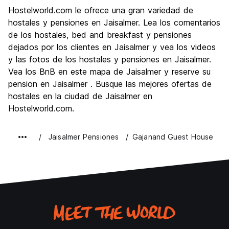
Visita de lugares de interés
8.9
Hostelworld.com le ofrece una gran variedad de
Cultura
9.1
hostales y pensiones en Jaisalmer. Lea los comentarios
Fiesta
de los hostales, bed and breakfast y pensiones
5.5
dejados por los clientes en Jaisalmer y vea los videos
Calidad Precio
8.7
y las fotos de los hostales y pensiones en Jaisalmer.
Vea los BnB en este mapa de Jaisalmer y reserve su
pension en Jaisalmer . Busque las mejores ofertas de
hostales en la ciudad de Jaisalmer en
Hostelworld.com.
Jaisalmer Pensiones
Gajanand Guest House