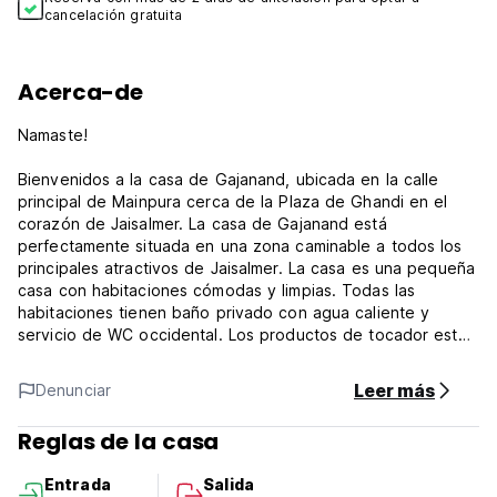
cancelación gratuita
Acerca-de
Namaste!
Bienvenidos a la casa de Gajanand, ubicada en la calle
principal de Mainpura cerca de la Plaza de Ghandi en el
corazón de Jaisalmer. La casa de Gajanand está
perfectamente situada en una zona caminable a todos los
principales atractivos de Jaisalmer. La casa es una pequeña
casa con habitaciones cómodas y limpias. Todas las
habitaciones tienen baño privado con agua caliente y
servicio de WC occidental. Los productos de tocador están
incluidos.
Leer más
Denunciar
El acceso a Internet gratuito y WI-FI está disponible para
todos los visitantes. Las habitaciones disponibles incluyen:
Reglas de la casa
habitación doble con A/C en suite y ventana colorida con
vista al patio, habitación standard con baño grande con
Entrada
Salida
ventana al exterior, y una habitación individual.