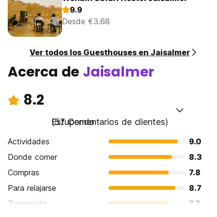
9.9
Desde €3.68
Ver todos los Guesthouses en Jaisalmer
Acerca de
Jaisalmer
8.2
Estupendo
(57 Comentarios de clientes)
Actividades
9.0
Donde comer
8.3
Compras
7.8
Para relajarse
8.7
Transporte
7.7