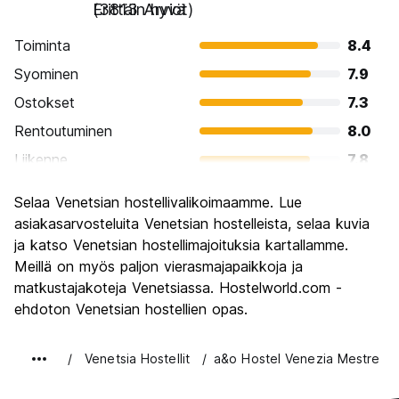
Erittäin hyvä
(3813 Arviot)
Toiminta
8.4
Syominen
7.9
Ostokset
7.3
Rentoutuminen
8.0
Liikenne
7.8
Kiertoajelu
9.2
Selaa Venetsian hostellivalikoimaamme. Lue
Kulttuuri
9.2
asiakasarvosteluita Venetsian hostelleista, selaa kuvia
Yöelämä
ja katso Venetsian hostellimajoituksia kartallamme.
6.3
Meillä on myös paljon vierasmajapaikkoja ja
Rahanarvoinen
6.7
matkustajakoteja Venetsiassa. Hostelworld.com -
ehdoton Venetsian hostellien opas.
Venetsia Hostellit
a&o Hostel Venezia Mestre