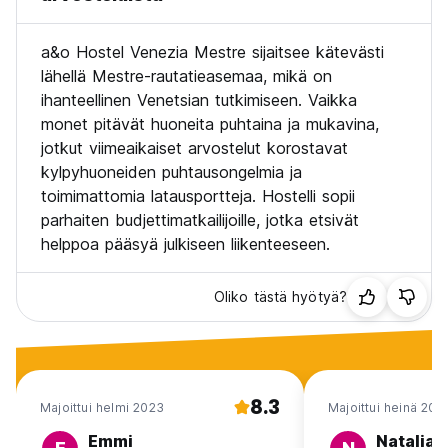
a&o Hostel Venezia Mestre sijaitsee kätevästi
lähellä Mestre-rautatieasemaa, mikä on
ihanteellinen Venetsian tutkimiseen. Vaikka
monet pitävät huoneita puhtaina ja mukavina,
jotkut viimeaikaiset arvostelut korostavat
kylpyhuoneiden puhtausongelmia ja
toimimattomia latausportteja. Hostelli sopii
parhaiten budjettimatkailijoille, jotka etsivät
helppoa pääsyä julkiseen liikenteeseen.
Oliko tästä hyötyä?
8.3
Majoittui helmi 2023
Majoittui heinä 202
Emmi
Natalia