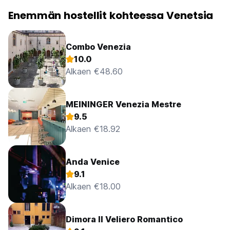
Enemmän hostellit kohteessa Venetsia
Combo Venezia
10.0
Alkaen €48.60
MEININGER Venezia Mestre
9.5
Alkaen €18.92
Anda Venice
9.1
Alkaen €18.00
Dimora Il Veliero Romantico