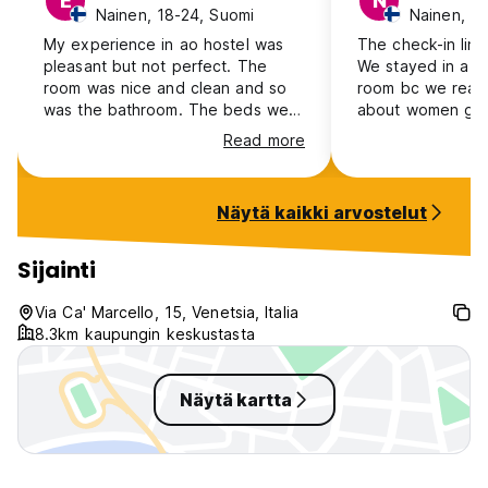
E
N
Nainen, 18-24, Suomi
Nainen, 1
My experience in ao hostel was
The check-in line
pleasant but not perfect. The
We stayed in a t
room was nice and clean and so
room bc we read 
was the bathroom. The beds were
about women get
comfortable and had a little walls
there. Anyone co
Read more
to provide a little bit privacy. The
hallways without
staff was also friendly. On the
shower had brow
other hand the kitchen wasn't
gunk all over it.
Näytä kaikki arvostelut
really the best one. It only had a
and looked like to
few plates and kettles etc and
Beds were uncom
only 2 forks. So that was a little
beddings were a
Sijainti
dissapointing. All in all the ao
hallways smelled 
hostel was good and cozy, so
last night the ho
Via Ca' Marcello, 15, Venetsia, Italia
would recommend!
working.
8.3km kaupungin keskustasta
Näytä kartta