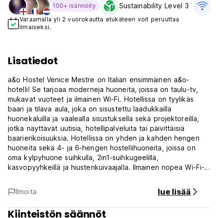
Sustainability Level 3
I
100+ isännöity
Varaamalla yli 2 vuorokautta etukäteen voit peruuttaa
ilmaiseksi.
Lisatiedot
a&o Hostel Venice Mestre on Italian ensimmäinen a&o-
hotelli! Se tarjoaa moderneja huoneita, joissa on taulu-tv,
mukavat vuoteet ja ilmainen Wi-Fi. Hotellissa on tyylikäs
baari ja tilava aula, joka on sisustettu laadukkailla
huonekaluilla ja vaalealla sisustuksella sekä projektoreilla,
jotka näyttävät uutisia, hotellipalveluita tai päivittäisiä
baarierikoisuuksia. Hotellissa on yhden ja kahden hengen
huoneita sekä 4- ja 6-hengen hostellihuoneita, joissa on
oma kylpyhuone suihkulla, 2in1-suihkugeelillä,
kasvopyyhkeillä ja hiustenkuivaajalla. Ilmainen nopea Wi-Fi-
internetyhteys on saatavilla kaikissa huoneissa ja kaikkialla
kiinteistössä.
lue lisää
Ilmoita
A&o Hostel Venice Mestre tarjoaa buffetaamiaisen joka
Kiinteistön säännöt
aamu sekä lounaspaketteja. Välipaloja, pizzaa, voileipiä ja