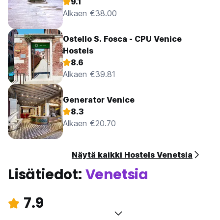
9.1
Alkaen €38.00
Ostello S. Fosca - CPU Venice
Hostels
8.6
Alkaen €39.81
Generator Venice
8.3
Alkaen €20.70
Näytä kaikki Hostels Venetsia
Lisätiedot:
Venetsia
7.9