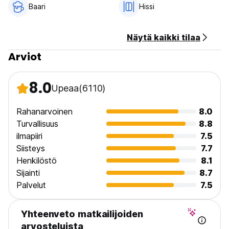
Baari
Hissi
Näytä kaikki tilaa
Arviot
8.0
Upeaa
(6110)
Rahanarvoinen
8.0
Turvallisuus
8.8
ilmapiiri
7.5
Siisteys
7.7
Henkilöstö
8.1
Sijainti
8.7
Palvelut
7.5
Yhteenveto matkailijoiden
arvosteluista