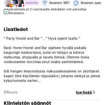
Ilmainen WiFi
Ilmainen aamiai
isännöity
Varaamalla yli 2 vuorokautta etukäteen voit peruuttaa
ilmaiseksi.
Lisatiedot
" Party Hostel and Bar " , " Hyvä sijainti taattu "
Back Home Hostel and Bar sijaitsee hyvällä paikalla
kaupungin keskustassa, josta on helppo ja kätevä
matkustaa, shoppailla ja tavata ihmisiä. Olemme iloisia
voidessamme toivottaa sinut osaksi perhettämme.
6/8 hengen ilmastoiduissa makuusaleissamme on yksittäiset
kaapit (itse käyttämäsi riippulukko) jokaista sänkyä ja yleisiä
kylpyhuoneita varten.
Majoituksesi sisältää:
lue lisää
Ilmoita
* Ilmainen Wi-Fi-yhteys
* Ilmaista vettä koko päivän
Kiinteistön säännöt
* Ilmainen pysäköinti