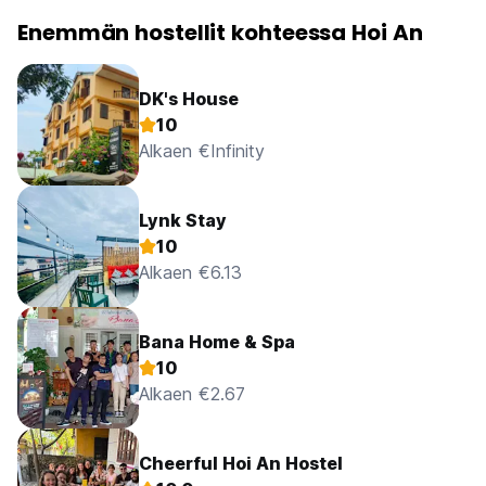
Enemmän hostellit kohteessa Hoi An
DK's House
10
Alkaen €Infinity
Lynk Stay
10
Alkaen €6.13
Bana Home & Spa
10
Alkaen €2.67
Cheerful Hoi An Hostel