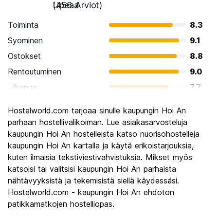
Upeaa
(456 Arviot)
Toiminta
8.3
Syominen
9.1
Ostokset
8.8
Rentoutuminen
9.0
Liikenne
7.7
Kiertoajelu
8.4
Hostelworld.com tarjoaa sinulle kaupungin Hoi An
Kulttuuri
8.8
parhaan hostellivalikoiman. Lue asiakasarvosteluja
Yöelämä
kaupungin Hoi An hostelleista katso nuorisohostelleja
7.0
kaupungin Hoi An kartalla ja käytä erikoistarjouksia,
Rahanarvoinen
8.4
kuten ilmaisia tekstiviestivahvistuksia. Mikset myös
katsoisi tai valitsisi kaupungin Hoi An parhaista
nähtävyyksistä ja tekemisistä siellä käydessäsi.
Hostelworld.com - kaupungin Hoi An ehdoton
patikkamatkojen hostelliopas.