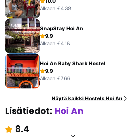
10.0
Alkaen €4.38
SnapStay Hoi An
9.9
Alkaen €4.18
Hoi An Baby Shark Hostel
9.9
Alkaen €7.66
Näytä kaikki Hostels Hoi An
Lisätiedot:
Hoi An
8.4