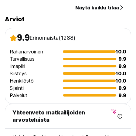
from original language)
Näytä kaikki tilaa
Arviot
9.9
Erinomaista
(1288)
Rahanarvoinen
10.0
Turvallisuus
9.9
ilmapiiri
9.9
Siisteys
10.0
Henkilöstö
10.0
Sijainti
9.9
Palvelut
9.9
Yhteenveto matkailijoiden
arvosteluista