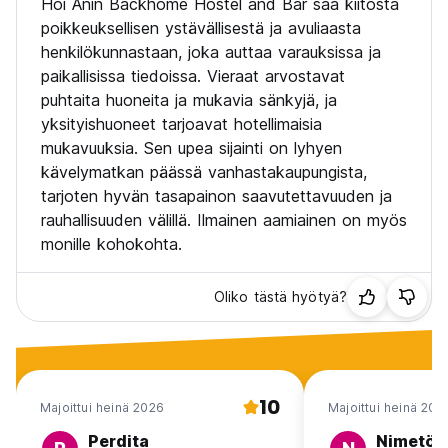
Hoi Anin Backhome Hostel and Bar saa kiitosta
poikkeuksellisen ystävällisestä ja avuliaasta
henkilökunnastaan, joka auttaa varauksissa ja
paikallisissa tiedoissa. Vieraat arvostavat
puhtaita huoneita ja mukavia sänkyjä, ja
yksityishuoneet tarjoavat hotellimaisia
mukavuuksia. Sen upea sijainti on lyhyen
kävelymatkan päässä vanhastakaupungista,
tarjoten hyvän tasapainon saavutettavuuden ja
rauhallisuuden välillä. Ilmainen aamiainen on myös
monille kohokohta.
Oliko tästä hyötyä?
10
Majoittui heinä 2026
Majoittui heinä 202
Perdita
Nimetön