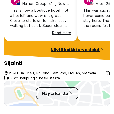
P
N
Nainen Group, 41+, New Zealand
Mies, 25-
This is now a boutique hotel (not
This was such a w
a hostel) and wow is it great.
I ever come back,
Close to old town to make easy
stay here. The st
walking but quiet. Super clean,
the rooms felt li
great pool and yum breakfast.
and the location w
Read more
Hang and Ahn who manage
was a 10 minute 
reception are amazing and super
nights were peac
helpful. We could fault anything
Näytä kaikki arvostelut
and would 100% recommend you
stay here,. We’d definitely come
back
Sijainti
39-41 Ba Trieu, Phuong Cam Pho, Hoi An, Vietnam
0.6km kaupungin keskustasta
Näytä kartta