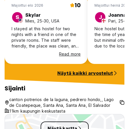
10
Majoittui elo 2026
Majoittui heinä 202
Skylar
Joanna
S
J
Mies, 25-30, USA
Pari, 25-3
I stayed at this hostel for two
Nice hostel but qu
nights with a friend in one of the
the time of year
private rooms. The staff were
but minimal other
friendly, the place was clean, and
due to the locat
the location was unbeatable. We
little annoying. 
Read more
had so much fun jumping from the
everything we n
second story into the lake. The
night and stunnin
food was decent and reasonably
Näytä kaikki arvostelut
priced. Though I would shy away
from getting breakfast at the
hostel before your volcano hike.
Sijainti
We had to wait an hour till our
group had finally got their food (I
canton potrerios de la laguna, pedrero hondo,, Lago
think only one person is cooking
de Coatepeque, Santa Ana, Santa Ana, El Salvador
in the kitchen). 10/10 stay none
11km kaupungin keskustasta
the less.
Näytä kartta