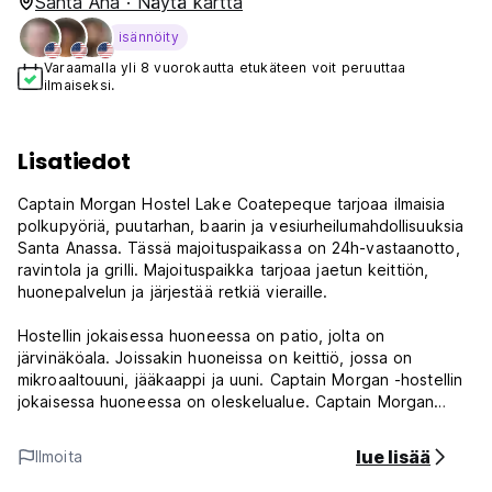
Santa Ana · Näytä kartta
isännöity
Varaamalla yli 8 vuorokautta etukäteen voit peruuttaa
ilmaiseksi.
Lisatiedot
Captain Morgan Hostel Lake Coatepeque tarjoaa ilmaisia ​​
polkupyöriä, puutarhan, baarin ja vesiurheilumahdollisuuksia
Santa Anassa. Tässä majoituspaikassa on 24h-vastaanotto,
ravintola ja grilli. Majoituspaikka tarjoaa jaetun keittiön,
huonepalvelun ja järjestää retkiä vieraille.
Hostellin jokaisessa huoneessa on patio, jolta on
järvinäköala. Joissakin huoneissa on keittiö, jossa on
mikroaaltouuni, jääkaappi ja uuni. Captain Morgan -hostellin
jokaisessa huoneessa on oleskelualue. Captain Morgan
Hostel Lake Coatepequessa on terassi. Guesthousea
ympäröivällä alueella on tarjolla erilaisia ​​suosittuja
lue lisää
Ilmoita
aktiviteetteja, kuten pyöräilyä ja kalastusta.