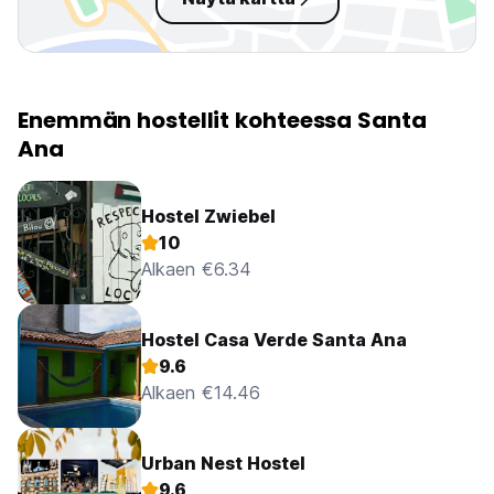
Enemmän hostellit kohteessa Santa
Ana
Hostel Zwiebel
10
Alkaen €6.34
Hostel Casa Verde Santa Ana
9.6
Alkaen €14.46
Urban Nest Hostel
9.6