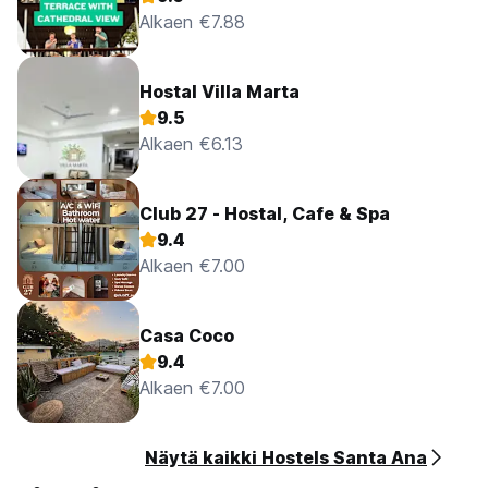
Alkaen €7.88
Hostal Villa Marta
9.5
Alkaen €6.13
Club 27 - Hostal, Cafe & Spa
9.4
Alkaen €7.00
Casa Coco
9.4
Alkaen €7.00
Näytä kaikki Hostels Santa Ana