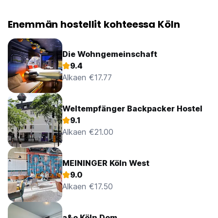
Enemmän hostellit kohteessa Köln
Die Wohngemeinschaft
9.4
Alkaen €17.77
Weltempfänger Backpacker Hostel
9.1
Alkaen €21.00
MEININGER Köln West
9.0
Alkaen €17.50
a&o Köln Dom