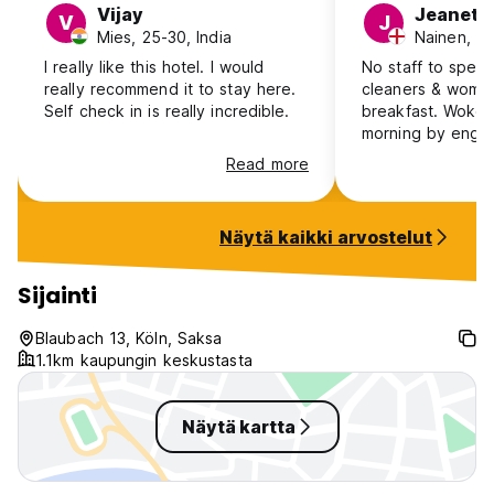
Vijay
Jeanett
V
J
Mies, 25-30, India
Nainen, 41
I really like this hotel. I would
No staff to speak
really recommend it to stay here.
cleaners & woman
Self check in is really incredible.
breakfast. Woken
morning by engin
equipment/ loud b
Read more
outside the room
complain and told
when staying in a c
Näytä kaikki arvostelut
alternative room 
compensation. No
reasonable adjus
Sijainti
disability legisla
cancelling a booking. Be
Blaubach 13, Köln, Saksa
fixtures & fitting
1.1km kaupungin keskustasta
amazing but no c
Would NEVER stay
would not reco
Näytä kartta