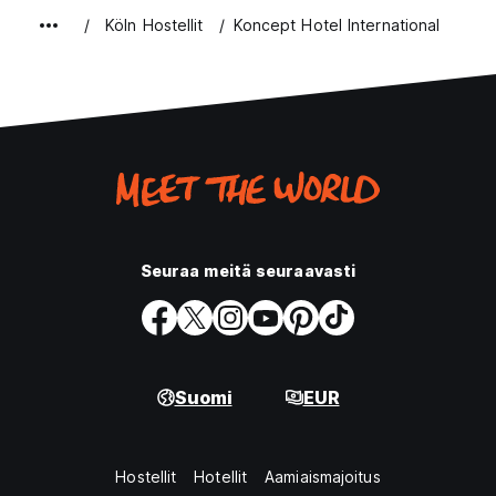
Köln Hostellit
Koncept Hotel International
Seuraa meitä seuraavasti
Suomi
EUR
Hostellit
Hotellit
Aamiaismajoitus