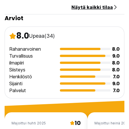
Näytä kaikki tilaa
Arviot
8.0
Upeaa
(34)
Rahanarvoinen
8.0
Turvallisuus
9.0
ilmapiiri
8.0
Siisteys
8.0
Henkilöstö
7.0
Sijainti
9.0
Palvelut
7.0
10
Majoittui huhti 2025
Majoittui heinä 202