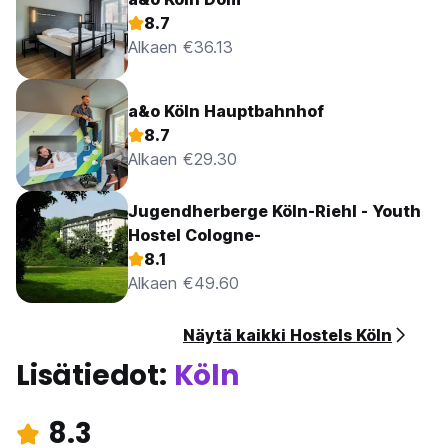
8.7
Alkaen €36.13
a&o Köln Hauptbahnhof
8.7
Alkaen €29.30
Jugendherberge Köln-Riehl - Youth
Hostel Cologne-
8.1
Alkaen €49.60
Näytä kaikki Hostels Köln
Lisätiedot:
Köln
8.3