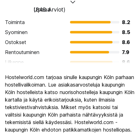
Upeaa
(848 Arviot)
Toiminta
8.2
Syominen
8.5
Ostokset
8.6
Rentoutuminen
7.9
Liikenne
8.6
Kiertoajelu
8.4
Hostelworld.com tarjoaa sinulle kaupungin Köln parhaan
Kulttuuri
8.5
hostellivalikoiman. Lue asiakasarvosteluja kaupungin
Yöelämä
Köln hostelleista katso nuorisohostelleja kaupungin Köln
8.2
kartalla ja käytä erikoistarjouksia, kuten ilmaisia
Rahanarvoinen
7.8
tekstiviestivahvistuksia. Mikset myös katsoisi tai
valitsisi kaupungin Köln parhaista nähtävyyksistä ja
tekemisistä siellä käydessäsi. Hostelworld.com -
kaupungin Köln ehdoton patikkamatkojen hostelliopas.