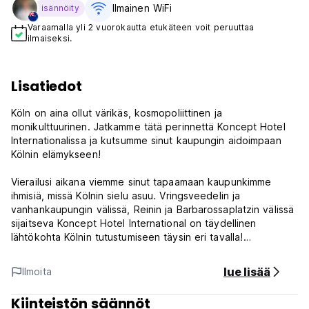
Ilmainen WiFi
isännöity
Varaamalla yli 2 vuorokautta etukäteen voit peruuttaa
ilmaiseksi.
Lisatiedot
Köln on aina ollut värikäs, kosmopoliittinen ja
monikulttuurinen. Jatkamme tätä perinnettä Koncept Hotel
Internationalissa ja kutsumme sinut kaupungin aidoimpaan
Kölnin elämykseen!
Vierailusi aikana viemme sinut tapaamaan kaupunkimme
ihmisiä, missä Kölnin sielu asuu. Vringsveedelin ja
vanhankaupungin välissä, Reinin ja Barbarossaplatzin välissä
sijaitseva Koncept Hotel International on täydellinen
lähtökohta Kölnin tutustumiseen täysin eri tavalla!
Koncept Hotel International - Ehdot
lue lisää
Ilmoita
Itsesisäänkirjautuminen.
Kiinteistön säännöt