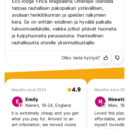
Eco-lodge Finca Magdalena Ometepe Islandilla
tarjoaa rauhallisen pakopaikan ystävällisen,
avuliaan henkilökunnan ja upeiden näkymien
kera. Se on erittäin edullinen ja hyvällä paikalla
tulivuorivaelluksille, vaikka jotkut pitävät huoneita
ja kylpyhuoneita perusasioina. Ihanteellinen
rauhallisuutta etsiville yksinmatkustajille.
Oliko tästä hyötyä?
4.9
Majoittui joulu 2024
Majoittui kesä 202
Emily
Nimetön
E
N
Nainen, 18-24, England
Mies, 18-
It is extremely cheap and you get
Loved this place!
what you pay for. Arrived to an
affordable, and I
ant infestation, we moved rooms
myself. Incredibl