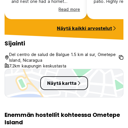
and nest one had a hornet
patio. Highly re
infestation. Staff cleaned it and
place!
Read more
from then on didn’t have a
problem but it didn’t feel very
clean. Mosquito nets but we got
Näytä kaikki arvostelut
bitten so badly. The shared
bathrooms seem better than
private rooms. Food was nice but
Sijainti
expensive. Hostel was very out of
the way but good for volcano
Del centro de salud de Balgue 1.5 km al sur, Ometepe
hike
Island, Nicaragua
7.2km kaupungin keskustasta
Näytä kartta
Enemmän hostellit kohteessa Ometepe
Island