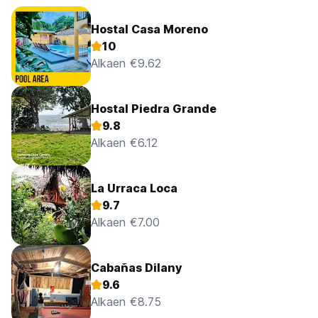
Hostal Casa Moreno
10
Alkaen €9.62
Hostal Piedra Grande
9.8
Alkaen €6.12
La Urraca Loca
9.7
Alkaen €7.00
Cabañas Dilany
9.6
Alkaen €8.75