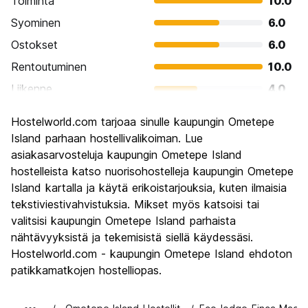
Toiminta
10.0
Syominen
6.0
Ostokset
6.0
Rentoutuminen
10.0
Liikenne
4.0
Kiertoajelu
10.0
Hostelworld.com tarjoaa sinulle kaupungin Ometepe
Kulttuuri
10.0
Island parhaan hostellivalikoiman. Lue
Yöelämä
asiakasarvosteluja kaupungin Ometepe Island
4.0
hostelleista katso nuorisohostelleja kaupungin Ometepe
Rahanarvoinen
10.0
Island kartalla ja käytä erikoistarjouksia, kuten ilmaisia
tekstiviestivahvistuksia. Mikset myös katsoisi tai
valitsisi kaupungin Ometepe Island parhaista
nähtävyyksistä ja tekemisistä siellä käydessäsi.
Hostelworld.com - kaupungin Ometepe Island ehdoton
patikkamatkojen hostelliopas.