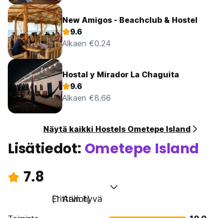
New Amigos - Beachclub & Hostel
9.6
Alkaen €0.24
Hostal y Mirador La Chaguita
9.6
Alkaen €8.66
Näytä kaikki Hostels Ometepe Island
Lisätiedot:
Ometepe Island
7.8
Erittäin hyvä
(1 Arviot)