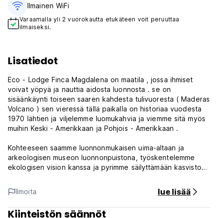
Ilmainen WiFi
Varaamalla yli 2 vuorokautta etukäteen voit peruuttaa
ilmaiseksi.
Lisatiedot
Eco - Lodge Finca Magdalena on maatila , jossa ihmiset
voivat yöpyä ja nauttia aidosta luonnosta . se on
sisäänkäynti toiseen saaren kahdesta tulivuoresta ( Maderas
Volcano ) sen vieressä tällä paikalla on historiaa vuodesta
1970 lähtien ja viljelemme luomukahvia ja viemme sitä myös
muihin Keski - Amerikkaan ja Pohjois - Amerikkaan .
Kohteeseen saamme luonnonmukaisen uima-altaan ja
arkeologisen museon luonnonpuistona, työskentelemme
ekologisen vision kanssa ja pyrimme säilyttämään kasviston
ja eläimistön. Meillä on erilaisia ​​rentoutumispaikkoja ja
luonnonmukainen uima-allas vieraillemme. Luonnollinen uima-
lue lisää
Ilmoita
allas sijaitsee 500 metrin päässä omaisuudestamme.
Kiinteistön säännöt
Etsimme matkailijoita, jotka rakastavat luontoa ja historiaa ja