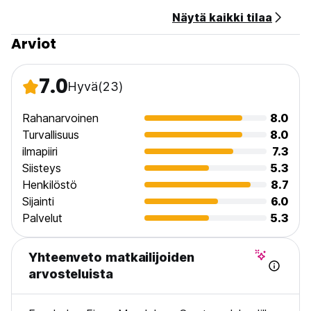
Maksu saapumisen yhteydessä käteisellä
Näytä kaikki tilaa
Verot sisältyvät
Aamiainen ei sisälly hintaan
Arviot
Yleistä:
Vastaanotto klo 07.00-20.00
7.0
Hyvä
(23)
Ei ulkonaliikkumiskieltoa
Ei erityisiä ehtoja (Auto-translated from original language)
Rahanarvoinen
8.0
Turvallisuus
8.0
ilmapiiri
7.3
Siisteys
5.3
Henkilöstö
8.7
Sijainti
6.0
Palvelut
5.3
Yhteenveto matkailijoiden
arvosteluista