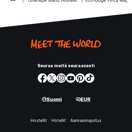
Ometepe Island Hostellit
Eco-lodge Finca Magd
Seuraa meitä seuraavasti
Suomi
EUR
Hostellit
Hotellit
Aamiaismajoitus