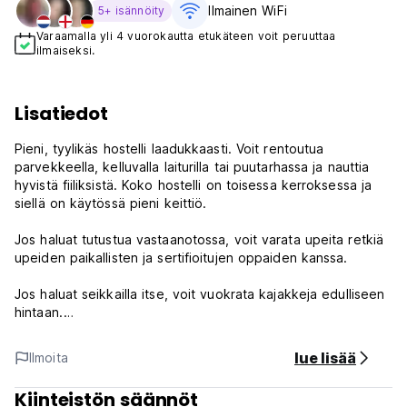
Ilmainen WiFi
5+ isännöity
Varaamalla yli 4 vuorokautta etukäteen voit peruuttaa
ilmaiseksi.
Lisatiedot
Pieni, tyylikäs hostelli laadukkaasti. Voit rentoutua
parvekkeella, kelluvalla laiturilla tai puutarhassa ja nauttia
hyvistä fiiliksistä. Koko hostelli on toisessa kerroksessa ja
siellä on käytössä pieni keittiö.
Jos haluat tutustua vastaanotossa, voit varata upeita retkiä
upeiden paikallisten ja sertifioitujen oppaiden kanssa.
Jos haluat seikkailla itse, voit vuokrata kajakkeja edulliseen
hintaan.
Tortuguerossa on niin paljon koettavaa. El Patiolla on oma
lue lisää
Ilmoita
ravintola, jossa on herkullista karibialaista ruokaa ja paras
näköala.
Kiinteistön säännöt