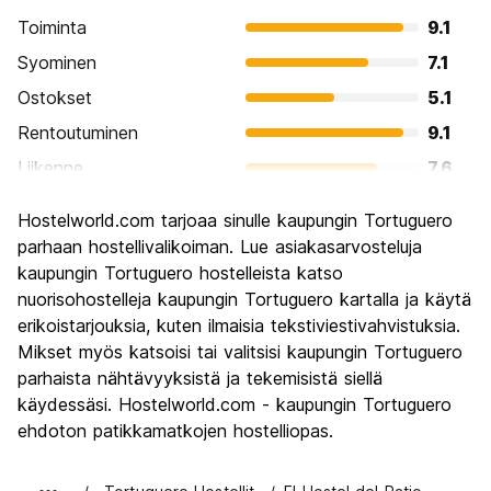
Toiminta
9.1
Syominen
7.1
Ostokset
5.1
Rentoutuminen
9.1
Liikenne
7.6
Kiertoajelu
7.6
Hostelworld.com tarjoaa sinulle kaupungin Tortuguero
Kulttuuri
6.6
parhaan hostellivalikoiman. Lue asiakasarvosteluja
Yöelämä
kaupungin Tortuguero hostelleista katso
5.6
nuorisohostelleja kaupungin Tortuguero kartalla ja käytä
Rahanarvoinen
8.0
erikoistarjouksia, kuten ilmaisia tekstiviestivahvistuksia.
Mikset myös katsoisi tai valitsisi kaupungin Tortuguero
parhaista nähtävyyksistä ja tekemisistä siellä
käydessäsi. Hostelworld.com - kaupungin Tortuguero
ehdoton patikkamatkojen hostelliopas.