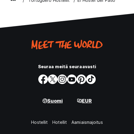
Tortuguero Hostellit
El Hostel del Patio
Seuraa meitä seuraavasti
Suomi
EUR
Hostellit
Hotellit
Aamiaismajoitus