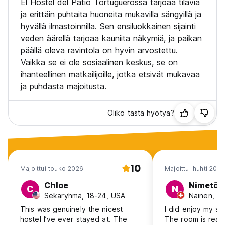
El Hostel del Patio Tortuguerossa tarjoaa tilavia
ja erittäin puhtaita huoneita mukavilla sängyillä ja
hyvällä ilmastoinnilla. Sen ensiluokkainen sijainti
veden äärellä tarjoaa kauniita näkymiä, ja paikan
päällä oleva ravintola on hyvin arvostettu.
Vaikka se ei ole sosiaalinen keskus, se on
ihanteellinen matkailijoille, jotka etsivät mukavaa
ja puhdasta majoitusta.
Oliko tästä hyötyä?
10
Majoittui touko 2026
Majoittui huhti 2026
Chloe
Nimetön
C
N
Sekaryhmä, 18-24, USA
Nainen, 18
This was genuinely the nicest
I did enjoy my st
hostel I’ve ever stayed at. The
The room is really