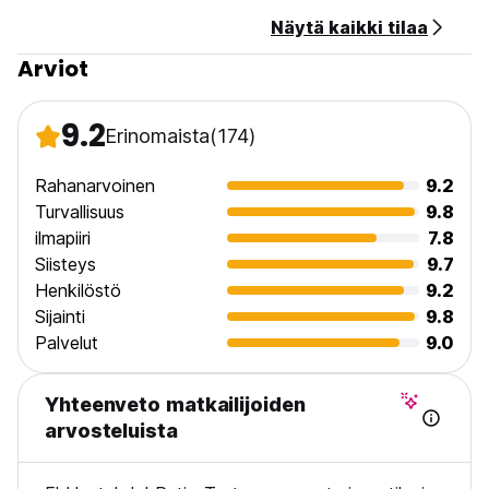
Näytä kaikki tilaa
Arviot
9.2
Erinomaista
(174)
Rahanarvoinen
9.2
Turvallisuus
9.8
ilmapiiri
7.8
Siisteys
9.7
Henkilöstö
9.2
Sijainti
9.8
Palvelut
9.0
Yhteenveto matkailijoiden
arvosteluista