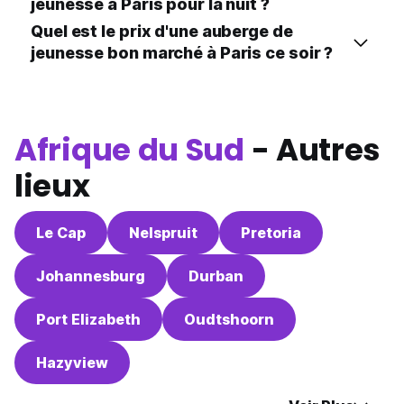
jeunesse à Paris pour la nuit ?
Quel est le prix d'une auberge de
jeunesse bon marché à Paris ce soir ?
Afrique du Sud
- Autres
lieux
Le Cap
Nelspruit
Pretoria
Johannesburg
Durban
Port Elizabeth
Oudtshoorn
Hazyview