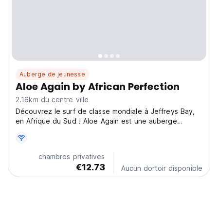
Auberge de jeunesse
Aloe Again by African Perfection
2.16km du centre ville
Découvrez le surf de classe mondiale à Jeffreys Bay,
en Afrique du Sud ! Aloe Again est une auberge
moderne et dynamique pour les voyageurs solitaires,
offrant une énergie sociale et une escapade parfaite à
la plage dans la province du Cap-Oriental. (Auto-
chambres privatives
translated...
€12.73
Aucun dortoir disponible