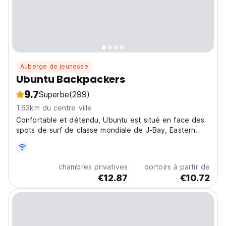
Auberge de jeunesse
Ubuntu Backpackers
9.7
Superbe
(299)
1.63km du centre ville
Confortable et détendu, Ubuntu est situé en face des
spots de surf de classe mondiale de J-Bay, Eastern
Cape, et se trouve à 1 minute à pied de la plage riche
en coquillages.
chambres privatives
dortoirs à partir de
€12.87
€10.72