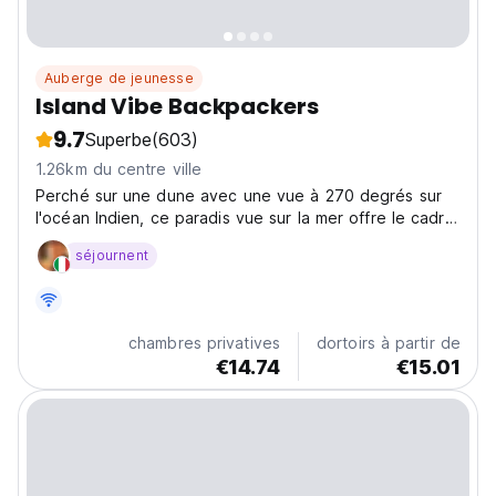
Auberge de jeunesse
Island Vibe Backpackers
9.7
Superbe
(603)
1.26km du centre ville
Perché sur une dune avec une vue à 270 degrés sur
l'océan Indien, ce paradis vue sur la mer offre le cadre
parfait pour tout passionné de plage. L'excellent spot
séjournent
de surf de la province du Cap-Oriental!
chambres privatives
dortoirs à partir de
€14.74
€15.01