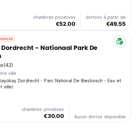
inutes du charmant parc des moulins à vent de Kinderdijk.
chambres privatives
dortoirs à partir de
€52.00
€49.55
unesse
Dordrecht - Nationaal Park De
h
ux
(42)
re ville
tayokay Dordrecht - Parc National De Biesbosch - Eau et
 ville!
chambres privatives
€30.00
Aucun dortoir disponible