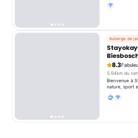
seulement 15 m
Auberge de je
Stayokay 
Biesbosc
8.3
Fabule
5.94km du cent
Bienvenue à S
nature, sport et