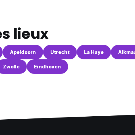
s lieux
Apeldoorn
Utrecht
La Haye
Alkma
Zwolle
Eindhoven