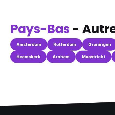
Pays-Bas
- Autre
Amsterdam
Rotterdam
Groningen
Heemskerk
Arnhem
Maastricht