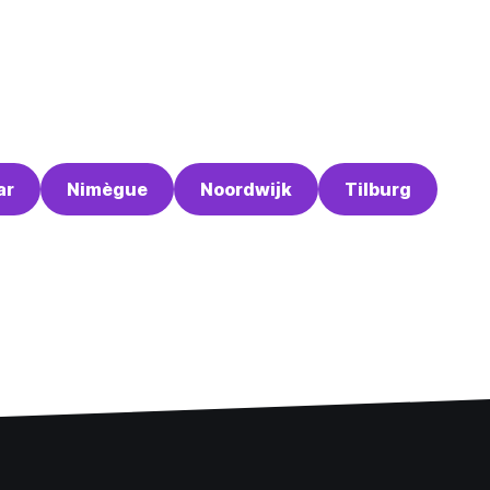
ar
Nimègue
Noordwijk
Tilburg