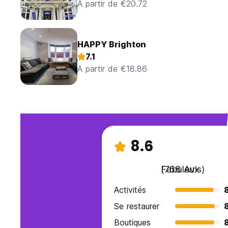
A partir de €20.72
HAPPY Brighton
7.1
A partir de €18.86
8.6
Fabuleux
(758 Avis)
Activités
Se restaurer
Boutiques