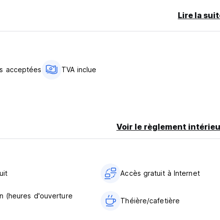
Lire la sui
as acceptées
TVA inclue
Voir le règlement intérieu
uit
Accès gratuit à Internet
n (heures d'ouverture
Théière/cafetière