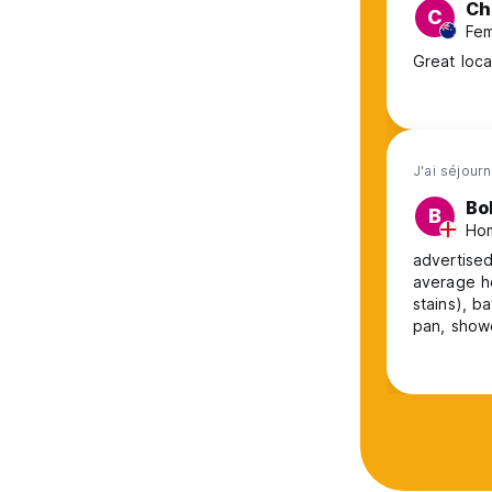
Ch
C
Fem
Great loca
J'ai séjourn
Bo
B
Hom
advertised
average hostel. Not particularly clean (beddi
stains), b
pan, shower
Curtains 
up. Was asked for £100 cash deposit rather than the advertised £50 and