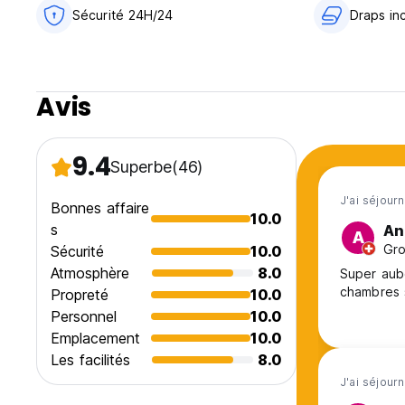
Sécurité 24H/24
Draps in
Avis
9.4
Superbe
(46)
J'ai séjour
Bonnes affaire
10.0
s
An
A
Gro
Sécurité
10.0
Atmosphère
8.0
Super aube
chambres s
Propreté
10.0
Personnel
10.0
Emplacement
10.0
Les facilités
8.0
J'ai séjour