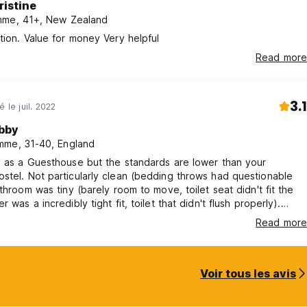
ristine
me, 41+, New Zealand
tion. Value for money Very helpful
Read more
3.1
é le juil. 2022
bby
me, 31-40, England
 as a Guesthouse but the standards are lower than your
ng throws had questionable
athroom was tiny (barely room to move, toilet seat didn't fit the
 was a incredibly tight fit, toilet that didn't flush properly).
didn't cover the windows, which means no sleep when sun comes
Read more
was told to go to the cash machine. Paid almost £200 for 1 night
Voir tous les avis