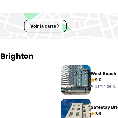
Voir la carte
 Brighton
West Beach 
9.0
A partir de €1
Safestay Bri
7.9