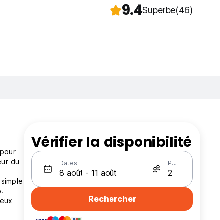
9.4
Superbe
(46)
Vérifier la disponibilité
 pour
œur du
Dates
Personnes
 simple
e.
Rechercher
reux