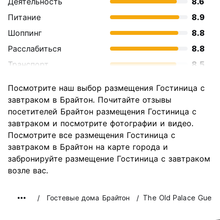
Деятельность
8.6
Питание
8.9
Шоппинг
8.8
Расслабиться
8.8
Транспорт
8.5
Осмотр
8.4
Посмотрите наш выбор размещения Гостиница с
достопримечательностей
завтраком в Брайтон. Почитайте отзывы
Культура
8.5
посетителей Брайтон размещения Гостиница с
Ночная жизнь
завтраком и посмотрите фотографии и видео.
8.9
Посмотрите все размещения Гостиница с
Соотношение цены и
7.8
завтраком в Брайтон на карте города и
качества
забронируйте размещение Гостиница с завтраком
возле вас.
Гостевые дома Брайтон
The Old Palace Guest