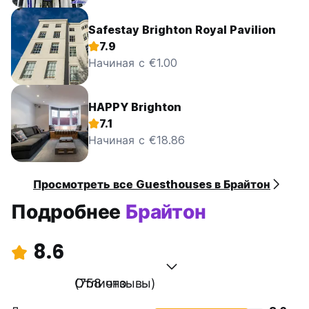
Safestay Brighton Royal Pavilion
7.9
Начиная с €1.00
HAPPY Brighton
7.1
Начиная с €18.86
Просмотреть все Guesthouses в Брайтон
Подробнее
Брайтон
8.6
Отлично
(758 отзывы)