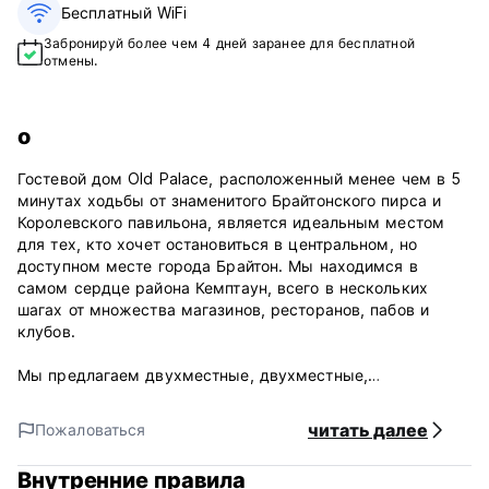
Бесплатный WiFi
Забронируй более чем 4 дней заранее для бесплатной
отмены.
о
Гостевой дом Old Palace, расположенный менее чем в 5
минутах ходьбы от знаменитого Брайтонского пирса и
Королевского павильона, является идеальным местом
для тех, кто хочет остановиться в центральном, но
доступном месте города Брайтон. Мы находимся в
самом сердце района Кемптаун, всего в нескольких
шагах от множества магазинов, ресторанов, пабов и
клубов.
Мы предлагаем двухместные, двухместные,
трехместные и одноместные номера с ванными
комнатами, оформленные в красивом и простом стиле. В
читать далее
Пожаловаться
каждом номере также имеется телевизор с плоским
экраном, принадлежности для чая/кофе и бесплатный Wi-
Внутренние правила
Fi.