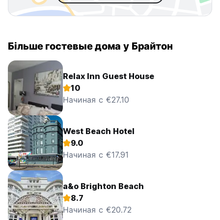
Більше гостевые дома у Брайтон
Relax Inn Guest House
10
Начиная с €27.10
West Beach Hotel
9.0
Начиная с €17.91
a&o Brighton Beach
8.7
Начиная с €20.72