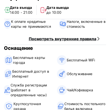
Дата въезда
Дата выезда
Наш замечательный персонал говорит на нескольких
14:00 - 21:00
до 10:00
языках (английском, испанском, итальянском,
французском, турецком и немецком) и всегда будет рад
К оплате кредитные
Налоги, включенные в
вам помочь! (Auto-translated from original language)
карты не принимаются
стоимость
Посмотреть внутренние правила
Оснащение
Бесплатные карты
Бесплатный WiFi
города
Бесплатный доступ в
Обслуживание
Интернет
Служба регистрации
(работает в
Чай/Кофеварка
определенные часы)
Круглосуточная
Стоимость постельного
охрана
белья включена