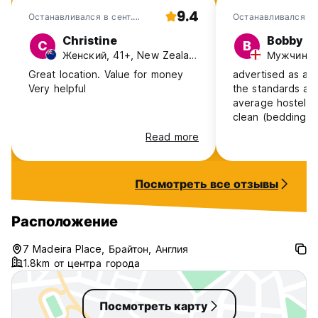
9.4
Останавливался в сент.
Останавливался в 
2025
Christine
Bobby
C
B
Женский, 41+, New Zealand
Мужчина, 
Great location. Value for money
advertised as a 
Very helpful
the standards ar
average hostel. Not particularly
clean (bedding t
questionable sta
Read more
was tiny (barely
toilet seat didn't 
shower was a incre
Посмотреть все отзывы
toilet that didn't 
Curtains didn't c
which means no 
Расположение
comes up. Was asked for £100
cash deposit rath
7 Madeira Place, Брайтон, Англия
advertised £50 a
1.8km от центра города
go to the cash mach
almost £200 for 1
Посмотреть карту