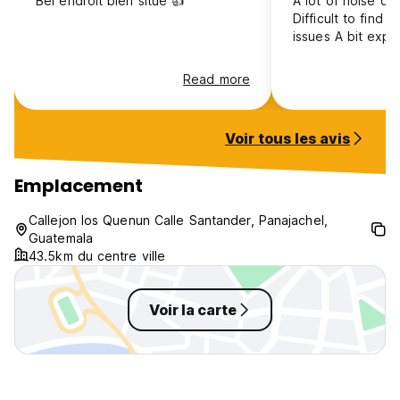
Bel endroit bien situé 👍
A lot of noise dur
Difficult to find the st
issues A bit ex
Read more
Voir tous les avis
Emplacement
Callejon los Quenun Calle Santander, Panajachel,
Guatemala
43.5km du centre ville
Voir la carte