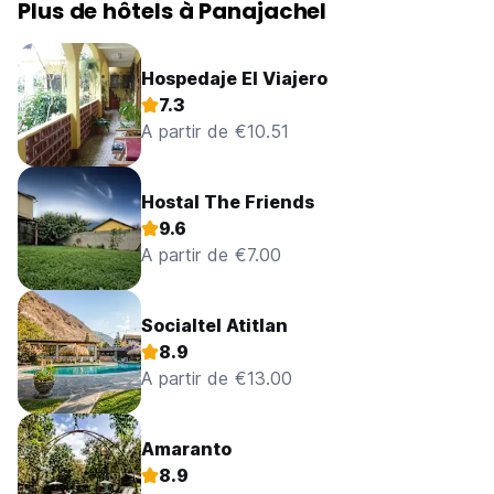
Plus de hôtels à Panajachel
Hospedaje El Viajero
7.3
A partir de €10.51
Hostal The Friends
9.6
A partir de €7.00
Socialtel Atitlan
8.9
A partir de €13.00
Amaranto
8.9