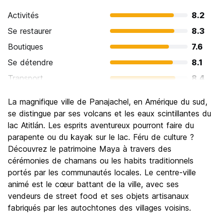
Activités
8.2
Se restaurer
8.3
Boutiques
7.6
Se détendre
8.1
Transport
8.4
Visites touristiques
8.1
La magnifique ville de Panajachel, en Amérique du sud,
Culture
8.1
se distingue par ses volcans et les eaux scintillantes du
Sortir le soir / faire la fête
lac Atitlán. Les esprits aventureux pourront faire du
7.1
parapente ou du kayak sur le lac. Féru de culture ?
Bonnes affaires
8.3
Découvrez le patrimoine Maya à travers des
cérémonies de chamans ou les habits traditionnels
portés par les communautés locales. Le centre-ville
animé est le cœur battant de la ville, avec ses
vendeurs de street food et ses objets artisanaux
fabriqués par les autochtones des villages voisins.