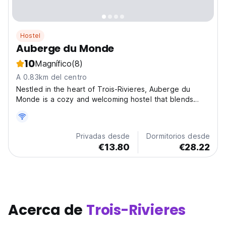
Hostel
Auberge du Monde
10
Magnífico
(8)
A 0.83km del centro
Nestled in the heart of Trois-Rivieres, Auberge du
Monde is a cozy and welcoming hostel that blends
convenience with charm. Perfectly positioned for
explorers, it’s just 13 km from the lush greens of Club
de Golf Godefroy and 24 km from the fascinating
Privadas desde
Dormitorios desde
Musee...
€13.80
€28.22
Acerca de
Trois-Rivieres