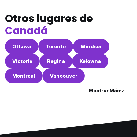
Otros lugares de
Canadá
Ottawa
Toronto
Windsor
Victoria
Regina
Kelowna
Montreal
Vancouver
Mostrar Más