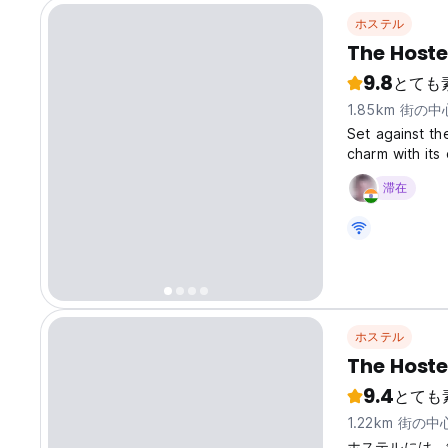
ホステル
The Hoste
9.8
とても
1.85km 街の
Set against th
charm with its
Beas River. Ju
滞在
neighborhood o
ホステル
The Hoste
9.4
とても
1.22km 街の
ホステルには、