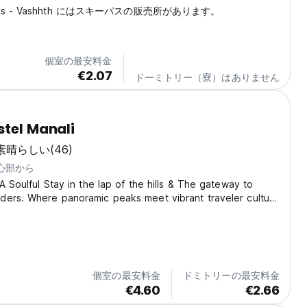
Stays - Vashhth にはスキーパスの販売所があります。
個室の最安料金
€2.07
ドーミトリー（寮）はありません
stel Manali
素晴らしい
(46)
中心部から
A Soulful Stay in the lap of the hills & The gateway to
ders. Where panoramic peaks meet vibrant traveler culture
t the majestic mountain energy recharge your soul.
y’s Manali Folks! A home away from...
個室の最安料金
ドミトリーの最安料金
€4.60
€2.66