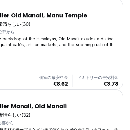
ller Old Manali, Manu Temple
素晴らしい
(30)
中心部から
e backdrop of the Himalayas, Old Manali exudes a distinct
 quaint cafés, artisan markets, and the soothing rush of the
st a short walk from the historic Manu Temple, this
ffers a perfect balance of adventure...
個室の最安料金
ドミトリーの最安料金
€8.62
€3.78
ller Manali, Old Manali
素晴らしい
(32)
中心部から
無垢材のテーブルとベンチで飾られた居心地の良いカフェと、活