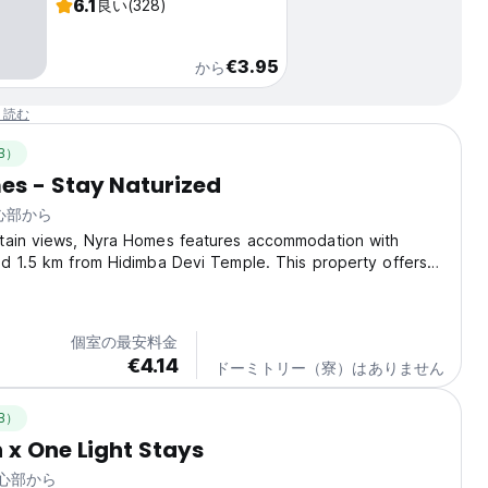
6.1
良い
(328)
€3.95
から
と読む
B）
es - Stay Naturized
中心部から
tain views, Nyra Homes features accommodation with
d 1.5 km from Hidimba Devi Temple. This property offers
rrace and free private parking. The accommodation offers
ity and a housekeeping service for guests....
個室の最安料金
€4.14
ドーミトリー（寮）はありません
B）
 x One Light Stays
中心部から