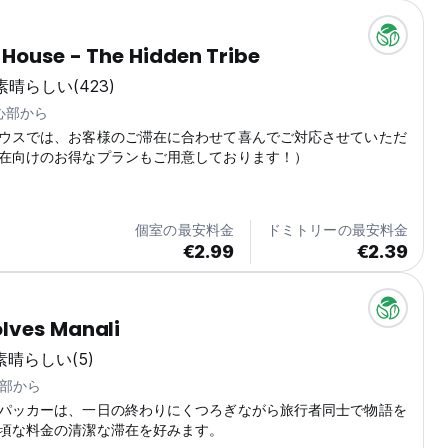
House - The Hidden Tribe
素晴らしい
(423)
中心部から
ウスでは、お客様のご滞在に合わせて喜んでご対応させていただ
在向けのお得なプランもご用意しております！）
個室の最安料金
ドミトリーの最安料金
€2.99
€2.39
lves Manali
素晴らしい
(5)
心部から
パッカーは、一日の終わりにくつろぎながら旅行者同士で物語を
頃な料金の清潔な滞在を好みます。