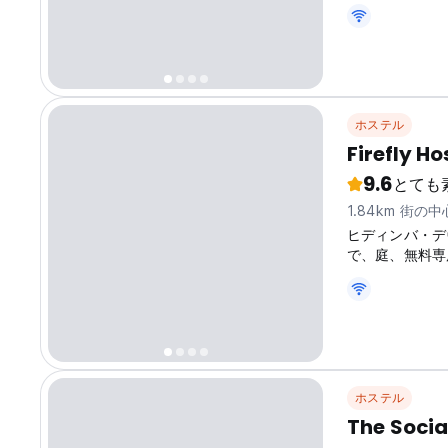
ホステル
Firefly Ho
9.6
とても
1.84km 街の
ヒディンバ・デヴ
で、庭、無料専
ホステル
The Socia