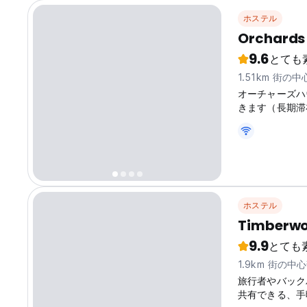
ホステル
Orchards 
9.6
とても
1.51km 街の
オーチャーズハ
きます（長期滞
ホステル
Timberwo
9.9
とても
1.9km 街の中
旅行者やバック
共有できる、手