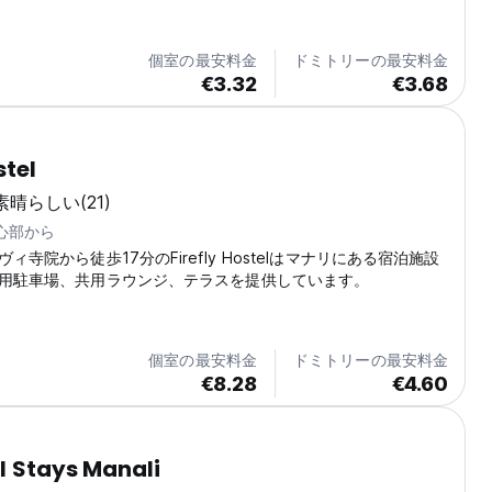
個室の最安料金
ドミトリーの最安料金
€3.32
€3.68
stel
素晴らしい
(21)
中心部から
ィ寺院から徒歩17分のFirefly Hostelはマナリにある宿泊施設
用駐車場、共用ラウンジ、テラスを提供しています。
個室の最安料金
ドミトリーの最安料金
€8.28
€4.60
l Stays Manali