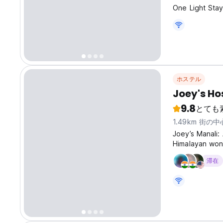
One Light 
ホステル
Joey's Ho
9.8
とても
1.49km 街の
Joey’s Manali: 
Himalayan won
& where you le
滞在
Welcome to Joe