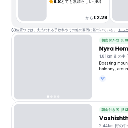
9.8
とても素晴らしい
(46)
€2.29
から
位置づけは、支払われる手数料やその他の要因に基づいている。
もっ
朝食付き宿（B&
Nyra Hom
1.81km 街の
Boasting moun
balcony, aroun
access to a te
full-day secur
朝食付き宿（B&
Vashishth
2.44km 街の