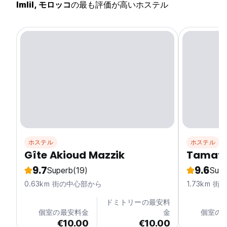
Imlil, モロッコ
の最も評価が高いホステル
ホステル
ホステル
Gîte Akioud Mazzik
Tamate
9.7
9.6
Superb
(19)
Supe
0.63km 街の中心部から
1.73km 
ドミトリーの最安料
個室の最安料金
金
個室の
€10.00
€10.00