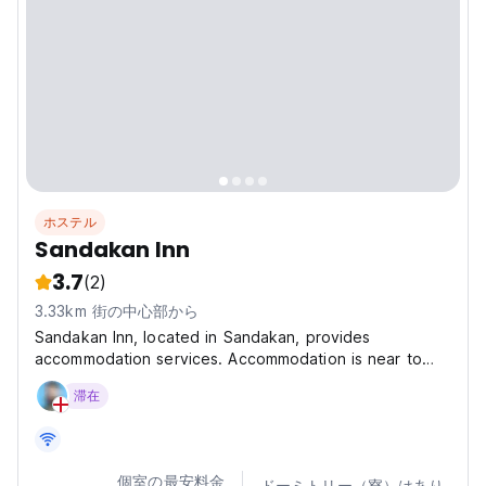
ホステル
Sandakan Inn
3.7
(2)
3.33km 街の中心部から
Sandakan Inn, located in Sandakan, provides
accommodation services. Accommodation is near to
Sandakan Bus Terminal, just a 15 minutes walk. This
滞在
property features amenities such as room service, a
round-the-clock front desk, and complimentary WiFi
access....
個室の最安料金
ドーミトリー（寮）はあり