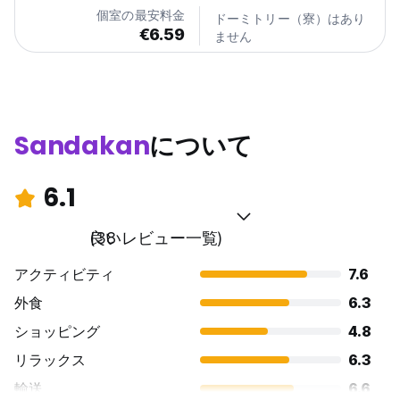
Essential Facilities: The hotel provides free WiFi,...
個室の最安料金
ドーミトリー（寮）はあり
€6.59
ません
Sandakan
について
6.1
良い
(38 レビュー一覧)
アクティビティ
7.6
外食
6.3
ショッピング
4.8
リラックス
6.3
輸送
6.6