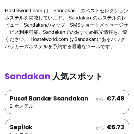
観光
6.1
Hostelworld.com は、Sandakan のベストセレクション
文化
6.2
ホステルを掲載しています。 Sandakan のホステルのレ
ナイトライフ
ビュー、Sandakanのマップ、SMSショートメッセージサ
4.3
ービス利用可能。Sandakanでのおすすめ観光情報をご覧
コストパフォーマンス
6.7
ください。 Hostelworld.com はSandakanにあるバック
パッカーズホステルを予約する最適なツールです。
Sandakan
人気スポット
Pusat Bandar Ssandakan
€7.49
から
2 ホステル
Sepilok
€6.73
から