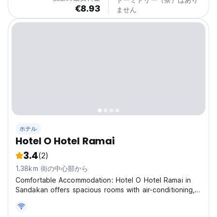
€8.93
ません
ホテル
Hotel O Hotel Ramai
3.4
(2)
1.38km 街の中心部から
Comfortable Accommodation: Hotel O Hotel Ramai in
Sandakan offers spacious rooms with air-conditioning,
tea and coffee makers, and TVs. Guests appreciate
the room size and comfort, ensuring a pleasant stay.