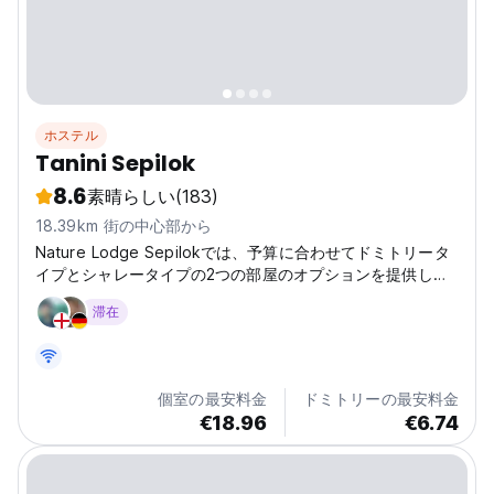
ホステル
Tanini Sepilok
8.6
素晴らしい
(183)
18.39km 街の中心部から
Nature Lodge Sepilokでは、予算に合わせてドミトリータ
イプとシャレータイプの2つの部屋のオプションを提供して
います。ドミトリールームは8名まで宿泊可能で、扇風機と
滞在
エアコンが備わっています。
個室の最安料金
ドミトリーの最安料金
€18.96
€6.74