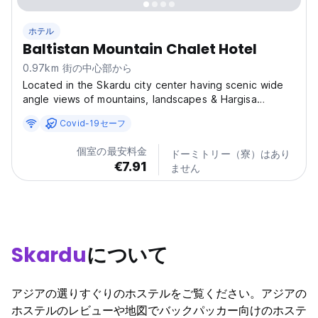
ホテル
Baltistan Mountain Chalet Hotel
0.97km 街の中心部から
Located in the Skardu city center having scenic wide
angle views of mountains, landscapes & Hargisa
stream. -Master bed, Twin or single beds and
Covid-19セーフ
Quadruple or twin rooms. -Facilities of LED TV & Wi-Fi.
-Attached baths with hot and cold water facility. -
個室の最安料金
ドーミトリー（寮）はあり
Hospitable...
€7.91
ません
Skardu
について
アジアの選りすぐりのホステルをご覧ください。アジアの
ホステルのレビューや地図でバックパッカー向けのホステ