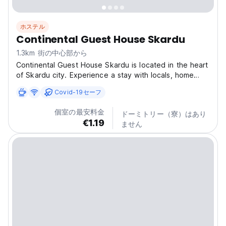
ホステル
Continental Guest House Skardu
1.3km 街の中心部から
Continental Guest House Skardu is located in the heart
of Skardu city. Experience a stay with locals, home
away from home. Rooms come with bed linen and
Covid-19セーフ
towels. Alamdar Chowk is the heart of Skardu, located
adjacent to Paramount School Skardu. Important
個室の最安料金
ドーミトリー（寮）はあり
information:...
€1.19
ません