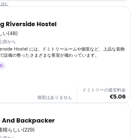
と読む
 Riverside Hostel
しい
(48)
中心部から
 Riverside Hostel には、ドミトリールームや個室など、上品な装飾
で設備の整ったさまざまな客室が備わっています。
滞在
ドミトリーの最安料金
€5.06
個室はありません
e And Backpacker
素晴らしい
(229)
中心部から