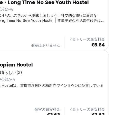
e・Long Time No See Youth Hostel
中心部から
ン区のホステルから探索しましょう！社交的な旅行に最適な
Long Time No See Youth Hostel | 笑脸里好久不见青年旅舍は、
ニティの雰囲気を提供しています。 (Auto-translated from
age)
ドミトリーの最安料金
€5.84
個室はありません
topian Hostel
晴らしい
(3)
の中心部から
topian Hostelは、重慶市涅陵区の梅新赤ワインタウンに位置していま
個室の最安料金
ドミトリーの最安料金
€3.63
€3.63