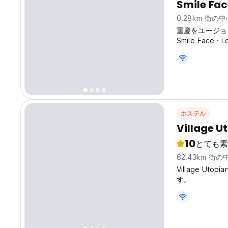
Smile Fac
0.28km 街の
重慶をユージョ
Smile Face・
街の中心部でコミュ
original langu
ホステル
Village U
10
とても素
62.43km 街
Village U
す。