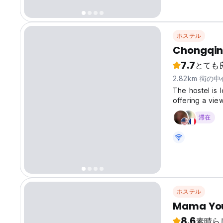
ホステル
Chongqing
7.7
とても
2.82km 街の
The hostel is 
offering a view
convenient tra
滞在
Station on Met
ホステル
Mama You
8.6
素晴ら