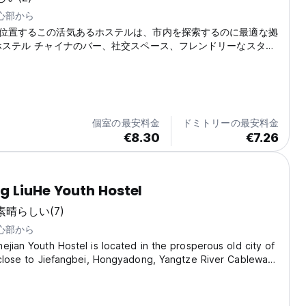
中心部から
位置するこの活気あるホステルは、市内を探索するのに最適な拠
ホステル チャイナのバー、社交スペース、フレンドリーなスタッ
(Auto-translated from original language)
個室の最安料金
ドミトリーの最安料金
€8.30
€7.26
 LiuHe Youth Hostel
素晴らしい
(7)
中心部から
ejian Youth Hostel is located in the prosperous old city of
 close to Jiefangbei, Hongyadong, Yangtze River Cableway,
 Area Mountain Trail, Crown Escalator, Eling No. 2 Factory,
useum, etc. It is surrounded...