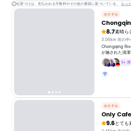
位置づけは、支払われる手数料やその他の要因に基づいている。
もっ
ホステル
Chongqing
8.7
素晴ら
3.06km 街の
Chongqing
が施された清潔
5+ 
ホステル
Only Caf
9.6
とても
2.45km 街の