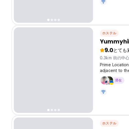
ホステル
Yummyhil
9.0
とても
0.3km 街の中
Prime Location
adjacent to th
vibrant atmosp
滞在
and commercial
ホステル