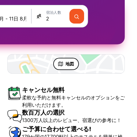
宿泊人数
地図
キャンセル無料
柔軟な予約と無料キャンセルのオプションをご
Desti Youth Park Hostel - Chongqing
利用いただけます。
ても素晴らしい
(86)
数百万人の選択
1300万人以上のレビュー、宿選びの参考に！
€9.60
ご予算に合わせて選べる!
から
179か国の17,700軒以上のホステルを簡単に検