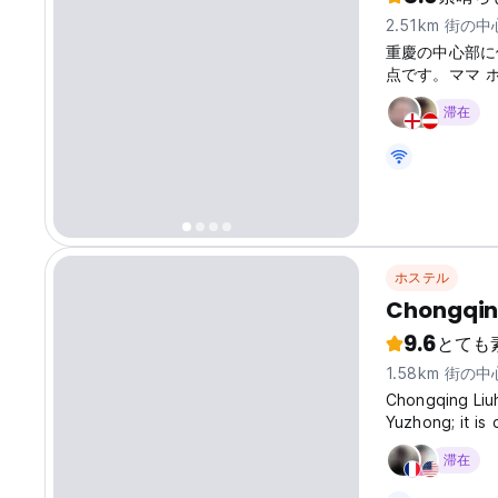
2.51km 街の
重慶の中心部に
点です。ママ 
フをお楽しみください。 
滞在
ホステル
Chongqing
9.6
とても
1.58km 街の
Chongqing Liuh
Yuzhong; it is
Shibati Scenic
滞在
Three Gorges M