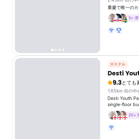
重慶で唯一のカ
5+ 
ホステル
Desti You
9.3
とても
1.65km 街の
Desti Youth Pa
single-floor b
part of Yuzho
20+
Alley, is built