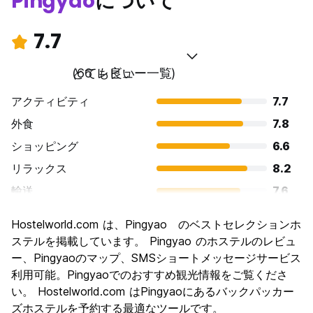
Pingyao
について
7.7
とても良い
(66 レビュー一覧)
アクティビティ
7.7
外食
7.8
ショッピング
6.6
リラックス
8.2
輸送
7.6
観光
8.6
Hostelworld.com は、Pingyao のベストセレクションホ
文化
9.0
ステルを掲載しています。 Pingyao のホステルのレビュ
ナイトライフ
ー、Pingyaoのマップ、SMSショートメッセージサービス
5.4
利用可能。Pingyaoでのおすすめ観光情報をご覧くださ
コストパフォーマンス
8.1
い。 Hostelworld.com はPingyaoにあるバックパッカー
ズホステルを予約する最適なツールです。