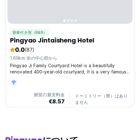
朝食付き宿（B&B）
Pingyao Jintaisheng Hotel
0.0
(87)
1.69km 街の中心部から
Pingyao Ji Family Courtyard Hotel is a beautifully
renovated 400-year-old courtyard, It is a very famous
courtyard in Pingyao Ancient City called Ji Family
courtyard built in Ming and Qing Dynasty. Ji’s Family
open the only flour factory in Pingyao Ancient...
個室の最安料金
ドーミトリー（寮）はあり
€8.57
ません