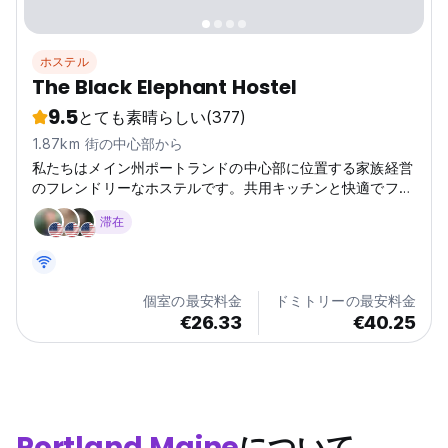
ホステル
The Black Elephant Hostel
9.5
とても素晴らしい
(377)
1.87km 街の中心部から
私たちはメイン州ポートランドの中心部に位置する家族経営
のフレンドリーなホステルです。共用キッチンと快適でファ
ンキーなロビーをご用意しております。客室とバスルームは
滞在
とても清潔です。私たちは「パーティー」ホステルではあり
ませんが、とても楽しいです。
個室の最安料金
ドミトリーの最安料金
€26.33
€40.25
Portland Maine
について