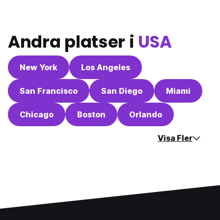
Andra platser i
USA
New York
Los Angeles
San Francisco
San Diego
Miami
Chicago
Boston
Orlando
Visa Fler