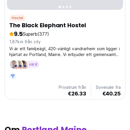
Hostel
The Black Elephant Hostel
9.5
Superb
(377)
1.87km från city
Vi är ett familjeägt, 420-vänligt vandrarhem som ligger i
hjärtat av Portland, Maine. Vi erbjuder ett gemensamt
kök och en bekväm, funky lobby. Våra rum och badrum
värd
är SUPERrena. Vi är inget "party" vandrarhem - men -vi
har väldigt roligt!
Privatrum från
Sovesale fra
€26.33
€40.25
Om
Portland Maine