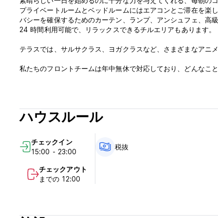
素晴らしい一日を始めるのに十分な力を与えてくれる、毎朝の
プライベートルームとベッドルームにはエアコンとご滞在を楽
バシーを確​​保するためのカーテン、ランプ、アンシュフェ、
24 時間利用可能で、リラックスできるチルエリアもあります。
テラスでは、サルサクラス、ヨガクラスなど、さまざまなアニ
私たちのフロントチームは年中無休で対応しており、どんなこ
します。 (Auto-translated from original language)
ハウスルール
チェックイン
税抜
15:00 - 23:00
チェックアウト
までの 12:00