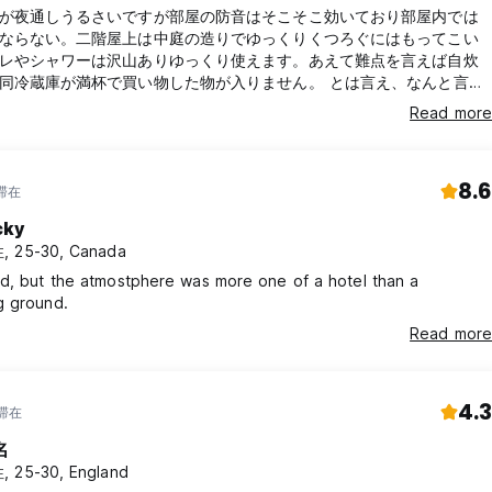
が夜通しうるさいですが部屋の防音はそこそこ効いており部屋内では
ならない。二階屋上は中庭の造りでゆっくりくつろぐにはもってこい
レやシャワーは沢山ありゆっくり使えます。あえて難点を言えば自炊
同冷蔵庫が満杯で買い物した物が入りません。 とは言え、なんと言っ
最高の立地です。 ビーチは勿論、ADOバスターミナルやモールも近い
Read more
のど真ん中です。
8.6
年滞在
cky
, 25-30, Canada
d, but the atmostphere was more one of a hotel than a
g ground.
Read more
4.3
年滞在
名
 25-30, England