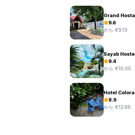
Grand Hosta
9.6
から €9.13
Sayab Hostel
9.4
から €10.50
Hotel Color
8.9
から €12.69