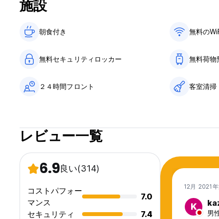
施設
朝食付き‎
無料のWi
無料セキュリティロッカー
無料荷物
２４時間フロント
客室清掃
レビュー一覧
6.9
良い
(314)
12月 2021
コストパフォー
7.0
マンス
ka
K
男性
セキュリティ
7.4