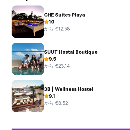
CHE Suites Playa
10
から €12.58
SUUT Hostal Boutique
9.5
から €23.14
3B | Wellness Hostel
9.1
から €8.52