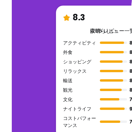
8.3
素晴らしい
(298 レビュー一
アクティビティ
8
外食
8
ショッピング
8
リラックス
8
輸送
8
観光
8
文化
7
ナイトライフ
9
コストパフォー
7
マンス