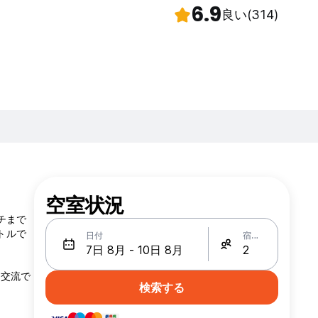
6.9
良い
(314)
空室状況
ーチまで
トルで
日付
宿泊人数
に交流で
検索する