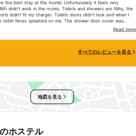
ve the best stay at this hostel. Unfortunately it feels very
iFi didn’t work in the rooms. Toilets and showers are filthy, the
orts didn’t fit my charger. Toilets doors didn’t lock and when I
he toilet feces splashed on me. The shower door cover was
e lockers in the room lock. The only saving grace of this hotel
Read more
 a good location and the rooftop was relaxing. With a few
s and love this hostel could be really nice.
すべてのレビューを見る
地図を見る
多くのホステル