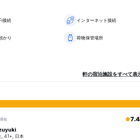
Fi接続
インターネット接続
預かり
荷物保管場所
軒の宿泊施設をすべて表
7.4
年滞在
zuyuki
, 41+, 日本