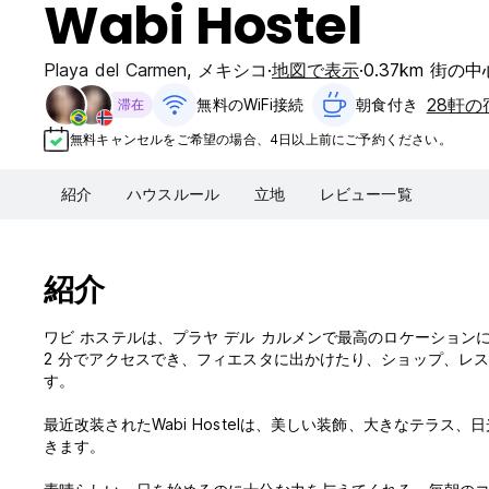
Wabi Hostel
Playa del Carmen
,
メキシコ
地図で表示
0.37km 街の
28軒
無料のWiFi接続
朝食付き‎
滞在
無料キャンセルをご希望の場合、4日以上前にご予約ください。
紹介
ハウスルール
立地
レビュー一覧
紹介
ワビ ホステルは、プラヤ デル カルメンで最高のロケーションにある
2 分でアクセスでき、フィエスタに出かけたり、ショップ、レスト
す。
最近改装されたWabi Hostelは、美しい装飾、大きなテラ
きます。