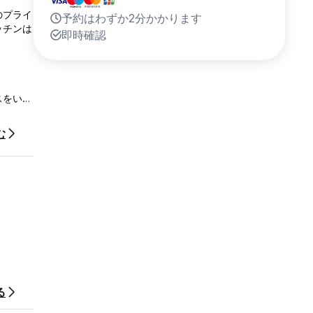
のプライ
予約はわずか2分かかります
ッチンは
即時確認
スをいた
む
る