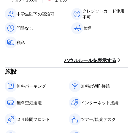
Province produces 75% of all of Panama's fruits and
vegetables), therefore, our half acre farm is consistently
クレジットカード使用
producing organically-grown fruits, vegetables and
中学生以下の宿泊可
不可
medicinal plants; including the powerful Soursop...all of
which are completely FREE for Guests' consumption...and
門限なし
禁煙
always seem to be within an arm's reach.
Peace Signs,
税込
The Soursop Family
Break OPEN. Get FREE!
ハウルルールを表示する
Soursop Hostel Policies & Conditions:
施設
Cancellation policy: 24h before arrival.
Check in from 07:00.
無料パーキング
無料のWiFi接続
Check out before 12:00.
Payment upon arrival by cash.
無料空港送迎
インターネット接続
Taxes included.
２４時間フロント
ツアー/観光デスク
Breakfast not included.
General: