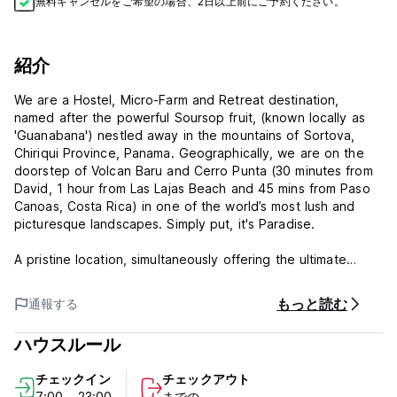
無料キャンセルをご希望の場合、2日以上前にご予約ください。
紹介
We are a Hostel, Micro-Farm and Retreat destination,
named after the powerful Soursop fruit, (known locally as
'Guanabana') nestled away in the mountains of Sortova,
Chiriqui Province, Panama. Geographically, we are on the
doorstep of Volcan Baru and Cerro Punta (30 minutes from
David, 1 hour from Las Lajas Beach and 45 mins from Paso
Canoas, Costa Rica) in one of the world’s most lush and
picturesque landscapes. Simply put, it's Paradise.
A pristine location, simultaneously offering the ultimate
peace in life and the ultimate adventure. Due to our ideal
location, we attract Backpackers, Adventurers and a variety
もっと読む
通報する
of Retreat hosts seeking an off-the beaten- path setting
and location to achieve their travel goals.
ハウスルール
Our year-round tropical conditions allow for the constant
チェックイン
チェックアウト
and consistent growth of region-centric agriculture (Chiriqui
7:00 - 23:00
までの