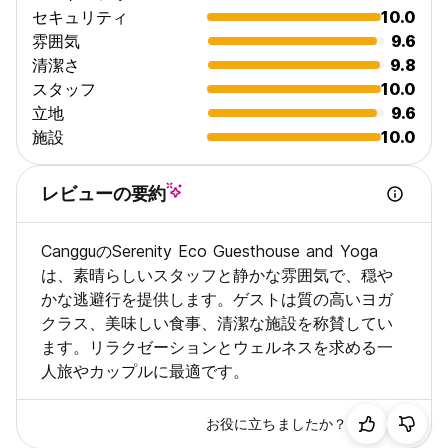
セキュリティ
10.0
Serenity の建築スタイルは、環境に優しい天然素材を模倣し、可
雰囲気
9.6
能な限りリサイクルされた材料を使用して建てられています。調
清潔さ
9.8
整には十分な注意を払い、足元に注意してください。 (Auto-
スタッフ
10.0
translated from original language)
立地
9.6
施設
10.0
レビューの要約
CangguのSerenity Eco Guesthouse and Yoga
は、素晴らしいスタッフと静かな雰囲気で、穏や
かな逃避行を提供します。ゲストは質の高いヨガ
クラス、美味しい食事、清潔な施設を称賛してい
ます。リラクゼーションとウェルネスを求める一
人旅やカップルに最適です。
お役に立ちましたか？