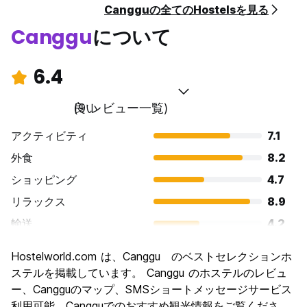
Cangguの全てのHostelsを見る
Canggu
について
6.4
良い
(9 レビュー一覧)
アクティビティ
7.1
外食
8.2
ショッピング
4.7
リラックス
8.9
輸送
4.2
観光
4.4
Hostelworld.com は、Canggu のベストセレクションホ
文化
6.0
ステルを掲載しています。 Canggu のホステルのレビュ
ナイトライフ
ー、Cangguのマップ、SMSショートメッセージサービス
6.4
利用可能。Cangguでのおすすめ観光情報をご覧くださ