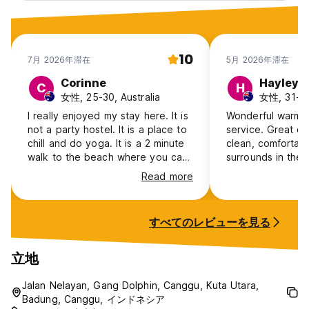
10
7月 2026年滞在
5月 2026年滞在
Corinne
Hayley
C
H
女性, 25-30, Australia
女性, 31-40,
I really enjoyed my stay here. It is
Wonderful warm a
not a party hostel. It is a place to
service. Great c
chill and do yoga. It is a 2 minute
clean, comfortabl
walk to the beach where you can
surrounds in the
surf every day. The breakfast is
was top quality! 
Read more
diverse and great quality. Staff
recommend and pl
are lovely.
Thanks Serenity team
fabulous stay 🙏
すべてのレビューを見る
立地
Jalan Nelayan, Gang Dolphin, Canggu, Kuta Utara,
Badung, Canggu, インドネシア