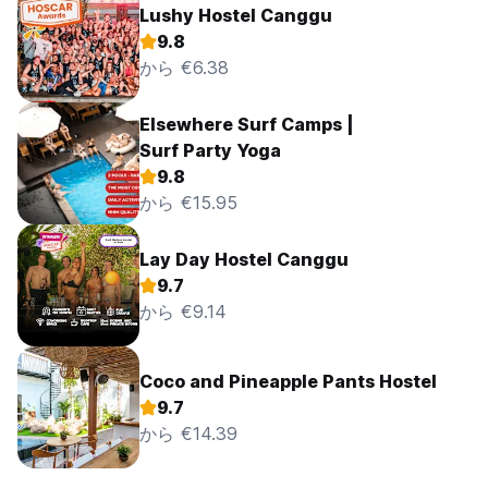
Lushy Hostel Canggu
9.8
から €6.38
Elsewhere Surf Camps |
Surf Party Yoga
9.8
から €15.95
Lay Day Hostel Canggu
9.7
から €9.14
Coco and Pineapple Pants Hostel
9.7
から €14.39