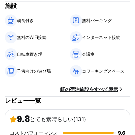
チェックインは14:00～23:00までとなります。
施設
12:00前にチェックアウトしてください。 Serenity は、チェック
アウト時間を過ぎてオーバーステイした場合、レイト チェックア
朝食付き‎
無料パーキング
ウト料金を請求する権利を有します。
フロントは24時間営業です
無料のWiFi接続
インターネット接続
税金が含まれています。
自転車置き場
会議室
- ビーガン朝食が含まれています。
子供向けの遊び場
コワーキングスペース
- 門限はありません。午後 10 時以降は、眠っている他のお客様
を尊重するため、公共エリアでは静かにしてください。
軒の宿泊施設をすべて表示
お子様は大好きですが、10歳未満の方のご宿泊はお断りしており
ます。
レビュー一覧
Serenity and Branches は禁煙およびアルコール禁止ゾーンで
す。喫煙したい場合は、指定されたゾーンで行ってください。屋
外でのペットの同伴は禁止されています。
9.8
とても素晴らしい
(131)
Serenity は損失や損害に対して責任を負いません。それに対する
コストパフォーマンス
9.6
保険はありません。