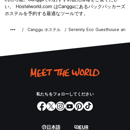
コストパフォーマンス
7.8
い。 Hostelworld.com はCangguにあるバックパッカーズ
ホステルを予約する最適なツールです。
Canggu ホステル
Serenity Eco Guesthouse and
私たちをフォローしてください
日本語
EUR