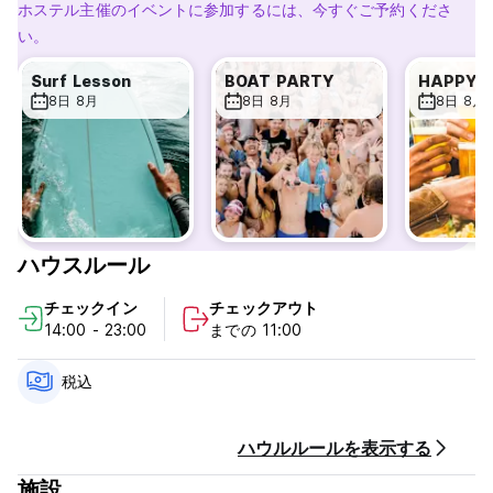
サービスがあります。ホステルは素晴らしいロケーションにあ
ホステル主催のイベントに参加するには、今すぐご予約くださ
り、地元のビーチバーでココナッツを楽しんだり、サーファーが
い。
波を打ち上げる様子を眺めたりできるエコー ビーチまで 1 km、
徒歩わずか 10 分です。バトゥ ボロン通りのメイン ストリップ
Surf Lesson
BOAT PARTY
HAPPY 
までは、ペレレナン川と田んぼを通る近道を通り、スクーターで
8日 8月
8日 8月
8日 8月
わずか 5 分です。
何を求めている？今すぐ予約して、パーティーをしましょう！
重要な情報
豪華なホステルでは毎晩パーティーを開催しているため、酔っ払
ったルームメイトに対して寛容になってください。予約する前に
ハウスルール
検討してください。
外部からの食べ物/アルコールの持ち込み禁止
チェックイン
チェックアウト
年齢制限: 18 歳から 35 歳までのお客様のみご宿泊いただけます
14:00 - 23:00
までの 11:00
静かな時間は真夜中 (00:00) に始まります
チェックアウト時間は午前11時、チェックイン時間は午後2時で
す
税込
タオルレンタルあり (Auto-translated from original language)
ハウルルールを表示する
施設