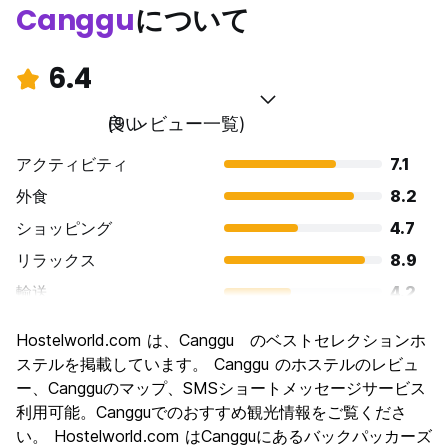
Canggu
について
6.4
良い
(9 レビュー一覧)
アクティビティ
7.1
外食
8.2
ショッピング
4.7
リラックス
8.9
輸送
4.2
観光
4.4
Hostelworld.com は、Canggu のベストセレクションホ
文化
6.0
ステルを掲載しています。 Canggu のホステルのレビュ
ナイトライフ
ー、Cangguのマップ、SMSショートメッセージサービス
6.4
利用可能。Cangguでのおすすめ観光情報をご覧くださ
コストパフォーマンス
7.8
い。 Hostelworld.com はCangguにあるバックパッカーズ