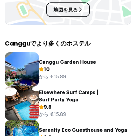
地図を見る
Cangguでより多くのホステル
Canggu Garden House
10
から €15.89
Elsewhere Surf Camps |
Surf Party Yoga
9.8
から €15.89
Serenity Eco Guesthouse and Yoga