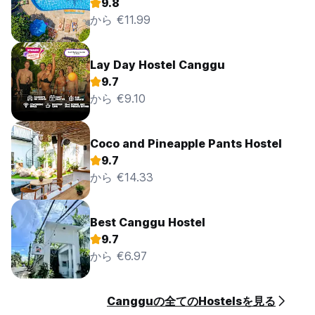
9.8
から €11.99
Lay Day Hostel Canggu
9.7
から €9.10
Coco and Pineapple Pants Hostel
9.7
から €14.33
Best Canggu Hostel
9.7
から €6.97
Cangguの全てのHostelsを見る